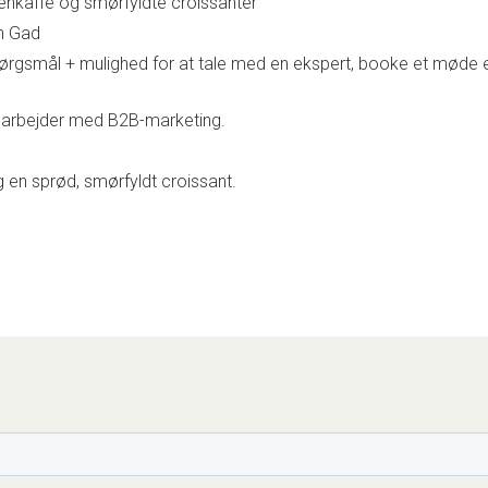
kaffe og smørfyldte croissanter
n Gad
ørgsmål + mulighed for at tale med en ekspert, booke et møde e
 arbejder med B2B-marketing.
 en sprød, smørfyldt croissant.