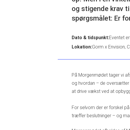
og stigende krav t
spørgsmålet: Er for
Dato & tidspunkt:
Eventet er
Lokation:
Gorm x Envision, C
På Morgenmødet tager vi afs
og hvordan – de oversætter ti
at drive vækst ved at opbygg
For selvom der er forskel på 
træffer beslutninger – og ma