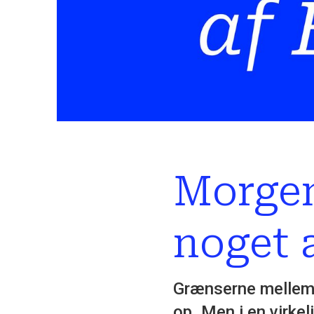
Morgen
noget 
Grænserne mellem 
op. Men i en virk