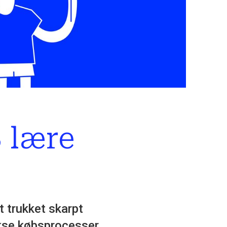
 lære
 trukket skarpt
ekse købsprocesser