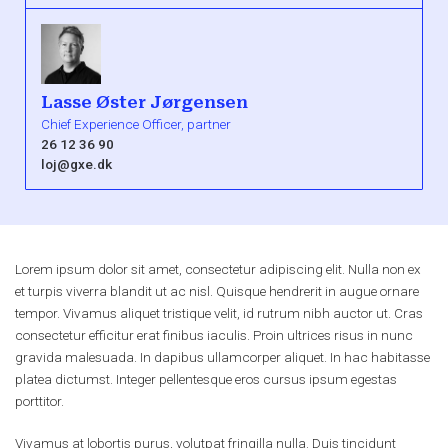
Lasse Øster Jørgensen
Chief Experience Officer, partner
26 12 36 90
loj@gxe.dk
Lorem ipsum dolor sit amet, consectetur adipiscing elit. Nulla non ex
et turpis viverra blandit ut ac nisl. Quisque hendrerit in augue ornare
tempor. Vivamus aliquet tristique velit, id rutrum nibh auctor ut. Cras
consectetur efficitur erat finibus iaculis. Proin ultrices risus in nunc
gravida malesuada. In dapibus ullamcorper aliquet. In hac habitasse
platea dictumst. Integer pellentesque eros cursus ipsum egestas
porttitor.
Vivamus at lobortis purus, volutpat fringilla nulla. Duis tincidunt