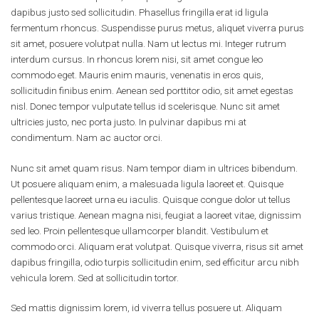
dapibus justo sed sollicitudin. Phasellus fringilla erat id ligula
fermentum rhoncus. Suspendisse purus metus, aliquet viverra purus
sit amet, posuere volutpat nulla. Nam ut lectus mi. Integer rutrum
interdum cursus. In rhoncus lorem nisi, sit amet congue leo
commodo eget. Mauris enim mauris, venenatis in eros quis,
sollicitudin finibus enim. Aenean sed porttitor odio, sit amet egestas
nisl. Donec tempor vulputate tellus id scelerisque. Nunc sit amet
ultricies justo, nec porta justo. In pulvinar dapibus mi at
condimentum. Nam ac auctor orci.
Nunc sit amet quam risus. Nam tempor diam in ultrices bibendum.
Ut posuere aliquam enim, a malesuada ligula laoreet et. Quisque
pellentesque laoreet urna eu iaculis. Quisque congue dolor ut tellus
varius tristique. Aenean magna nisi, feugiat a laoreet vitae, dignissim
sed leo. Proin pellentesque ullamcorper blandit. Vestibulum et
commodo orci. Aliquam erat volutpat. Quisque viverra, risus sit amet
dapibus fringilla, odio turpis sollicitudin enim, sed efficitur arcu nibh
vehicula lorem. Sed at sollicitudin tortor.
Sed mattis dignissim lorem, id viverra tellus posuere ut. Aliquam