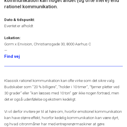
kommunikation kan noget andet (og ofte mere) end
rationel kommunikation.
Dato & tidspunkt:
Eventet er afholdt
Lokation:
Gorm x Envision, Christiansgade 30, 8000 Aarhus C
—
Find vej
Klassisk rationel kommunikation kan ofte virke som det sikre valg.
Budskaber som ”20 % billigere”, ”holder i 10 timer”, “fjerner pletter ved
30 grader” eller ”kan læsses med 10 ton” gør ikke nogen fortræd, men
det er også udenfølelse og ekstrem kedeligt.
Vi vil derfor invitere jer til at høre om, hvorfor emotionel kommunikation
kan have større effekt, hvorfor kedelig kommunikation kan være dyrt,
og hvad citronmåner har med entreprenørmaskiner at gøre.