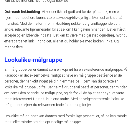
kan skrive indhold, hvor du også nævnes.
Outreach linkbuilding
. Vi kender ikke et godt ord for det på dansk, men et
hjemmesmedet ord kunne være ræk-ud-og-bliv-synlig … Men det er knap så
mundret. Med denne form for linkbuilding rækker du grundlæggende ud til
andre, relevante hjemmesider for at se, om I kan gavne hinanden. Det er hårdt
arbejde og en løbende indsats. Det kan fx være med gæsteblogindlæg, hvor du
efterspørger et link i indholdet, eller at du holder øje med broken links. Og
mange flere.
Lookalike-målgruppe
En målgruppe der er dannet som en kopi ud fra en eksisterende målgruppe. På
Facebook er det eksempelvis muligt at have en målgruppe bestående af de
personer, der har købt noget på din hjemmeside – dem kan du oprette en
lookalike-målgruppe ud fra. Denne målgruppe vil bestå af personer, der minder
om dem i den oprindelige målgruppe, og derfor vil de højst sandsynligt være
mere interesseret i jeres tilbud end andre. Med en velgennemtænkt lookalike-
målgruppe højner du relevansen både for dem og for jer.
Lookalike-målgrupper kan dannes med forskellige procentiler, så de kan minde
mere eller mindre om den oprindelige målgruppe.