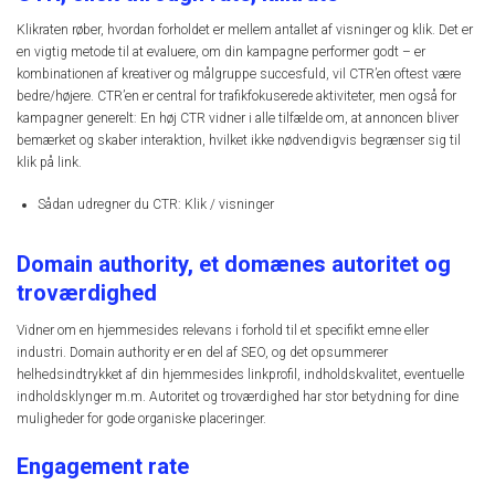
Klikraten røber, hvordan forholdet er mellem antallet af visninger og klik. Det er
en vigtig metode til at evaluere, om din kampagne performer godt – er
kombinationen af kreativer og målgruppe succesfuld, vil CTR’en oftest være
bedre/højere. CTR’en er central for trafikfokuserede aktiviteter, men også for
kampagner generelt: En høj CTR vidner i alle tilfælde om, at annoncen bliver
bemærket og skaber interaktion, hvilket ikke nødvendigvis begrænser sig til
klik på link.
Sådan udregner du CTR: Klik / visninger
Domain authority, et domænes autoritet og
troværdighed
Vidner om en hjemmesides relevans i forhold til et specifikt emne eller
industri. Domain authority er en del af SEO, og det opsummerer
helhedsindtrykket af din hjemmesides linkprofil, indholdskvalitet, eventuelle
indholdsklynger m.m. Autoritet og troværdighed har stor betydning for dine
muligheder for gode organiske placeringer.
Engagement rate