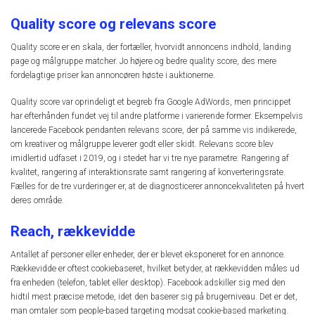
Quality score og relevans score
Quality score er en skala, der fortæller, hvorvidt annoncens indhold, landing
page og målgruppe matcher. Jo højere og bedre quality score, des mere
fordelagtige priser kan annoncøren høste i auktionerne.
Quality score var oprindeligt et begreb fra Google AdWords, men princippet
har efterhånden fundet vej til andre platforme i varierende former. Eksempelvis
lancerede Facebook pendanten relevans score, der på samme vis indikerede,
om kreativer og målgruppe leverer godt eller skidt. Relevans score blev
imidlertid udfaset i 2019, og i stedet har vi tre nye parametre: Rangering af
kvalitet, rangering af interaktionsrate samt rangering af konverteringsrate.
Fælles for de tre vurderinger er, at de diagnosticerer annoncekvaliteten på hvert
deres område.
Reach, rækkevidde
Antallet af personer eller enheder, der er blevet eksponeret for en annonce.
Rækkevidde er oftest cookiebaseret, hvilket betyder, at rækkevidden måles ud
fra enheden (telefon, tablet eller desktop). Facebook adskiller sig med den
hidtil mest præcise metode, idet den baserer sig på brugerniveau. Det er det,
man omtaler som people-based targeting modsat cookie-based marketing.