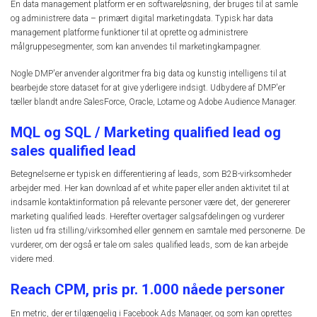
En data management platform er en softwareløsning, der bruges til at samle
og administrere data – primært digital marketingdata. Typisk har data
management platforme funktioner til at oprette og administrere
målgruppesegmenter, som kan anvendes til marketingkampagner.
Nogle DMP'er anvender algoritmer fra big data og kunstig intelligens til at
bearbejde store dataset for at give yderligere indsigt. Udbydere af DMP'er
tæller blandt andre SalesForce, Oracle, Lotame og Adobe Audience Manager.
MQL og SQL / Marketing qualified lead og
sales qualified lead
Betegnelserne er typisk en differentiering af leads, som B2B-virksomheder
arbejder med. Her kan download af et white paper eller anden aktivitet til at
indsamle kontaktinformation på relevante personer være det, der genererer
marketing qualified leads. Herefter overtager salgsafdelingen og vurderer
listen ud fra stilling/virksomhed eller gennem en samtale med personerne. De
vurderer, om der også er tale om sales qualified leads, som de kan arbejde
videre med.
Reach CPM, pris pr. 1.000 nåede personer
En metric, der er tilgængelig i Facebook Ads Manager, og som kan oprettes