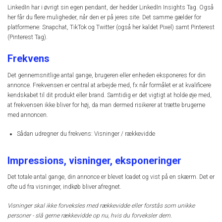
LinkedIn har i øvrigt sin egen pendant, der hedder LinkedIn Insights Tag. Også
her får du flere muligheder, når den er på jeres site. Det samme gælder for
platformene: Snapchat, TikTok og Twitter (også her kaldet Pixel) samt Pinterest
(Pinterest Tag).
Frekvens
Det gennemsnitlige antal gange, brugeren eller enheden eksponeres for din
annonce. Frekvensen er central at arbejde med, fx når formålet er at kvalificere
kendskabet til dit produkt eller brand. Samtidig er det vigtigt at holde øje med,
at frekvensen ikke bliver for høj, da man dermed risikerer at trætte brugerne
med annoncen.
Sådan udregner du frekvens: Visninger / rækkevidde
Impressions, visninger, eksponeringer
Det totale antal gange, din annonce er blevet loadet og vist på en skærm. Det er
ofte ud fra visninger, indkøb bliver afregnet.
Visninger skal ikke forveksles med rækkevidde eller forstås som unikke
personer - slå gerne rækkevidde op nu, hvis du forveksler dem.