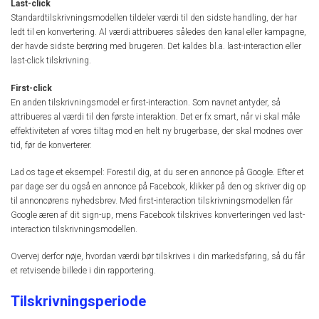
Last-click
Standardtilskrivningsmodellen tildeler værdi til den sidste handling, der har
ledt til en konvertering. Al værdi attribueres således den kanal eller kampagne,
der havde sidste berøring med brugeren. Det kaldes bl.a. last-interaction eller
last-click tilskrivning.
First-click
En anden tilskrivningsmodel er first-interaction. Som navnet antyder, så
attribueres al værdi til den første interaktion. Det er fx smart, når vi skal måle
effektiviteten af vores tiltag mod en helt ny brugerbase, der skal modnes over
tid, før de konverterer.
Lad os tage et eksempel: Forestil dig, at du ser en annonce på Google. Efter et
par dage ser du også en annonce på Facebook, klikker på den og skriver dig op
til annoncørens nyhedsbrev. Med first-interaction tilskrivningsmodellen får
Google æren af dit sign-up, mens Facebook tilskrives konverteringen ved last-
interaction tilskrivningsmodellen.
Overvej derfor nøje, hvordan værdi bør tilskrives i din markedsføring, så du får
et retvisende billede i din rapportering.
Tilskrivningsperiode