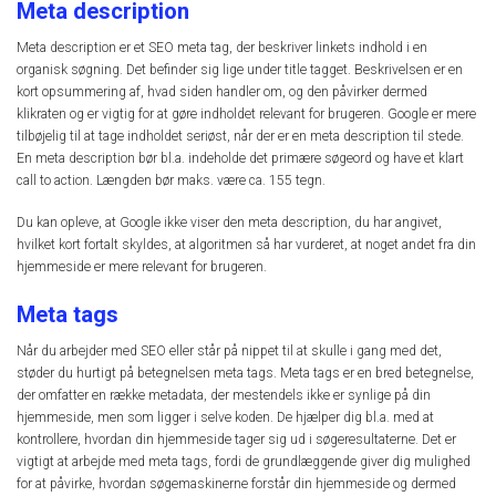
Meta description
Meta description er et SEO meta tag, der beskriver linkets indhold i en
organisk søgning. Det befinder sig lige under title tagget. Beskrivelsen er en
kort opsummering af, hvad siden handler om, og den påvirker dermed
klikraten og er vigtig for at gøre indholdet relevant for brugeren. Google er mere
tilbøjelig til at tage indholdet seriøst, når der er en meta description til stede.
En meta description bør bl.a. indeholde det primære søgeord og have et klart
call to action. Længden bør maks. være ca. 155 tegn.
Du kan opleve, at Google ikke viser den meta description, du har angivet,
hvilket kort fortalt skyldes, at algoritmen så har vurderet, at noget andet fra din
hjemmeside er mere relevant for brugeren.
Meta tags
Når du arbejder med SEO eller står på nippet til at skulle i gang med det,
støder du hurtigt på betegnelsen meta tags. Meta tags er en bred betegnelse,
der omfatter en række metadata, der mestendels ikke er synlige på din
hjemmeside, men som ligger i selve koden. De hjælper dig bl.a. med at
kontrollere, hvordan din hjemmeside tager sig ud i søgeresultaterne. Det er
vigtigt at arbejde med meta tags, fordi de grundlæggende giver dig mulighed
for at påvirke, hvordan søgemaskinerne forstår din hjemmeside og dermed