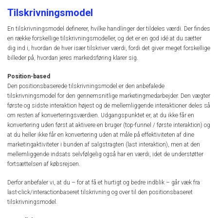
Tilskrivningsmodel
En tilskrivningsmodel definerer, hvilke handlinger der tildeles værdi. Der findes
en række forskellige tilskrivningsmodeller, og det er en god idé at du sætter
dig ind i, hvordan de hver især tilskriver værdi, fordi det giver meget forskellige
billeder på, hvordan jeres markedsføring klarer sig.
Position-based
Den positionsbaserede tilskrivningsmodel er den anbefalede
tilskrivningsmodel for den gennemsnitlige marketingmedarbejder. Den vægter
første og sidste interaktion højest og de mellemliggende interaktioner deles så
om resten af konverteringsværdien. Udgangspunktet er, at du ikke får en
konvertering uden først at aktivere en bruger (top-funnel / første interaktion) og
at du heller ikke får en konvertering uden at måle på effektiviteten af dine
marketingaktiviteter i bunden af salgstragten (last interaktion), men at den
mellemliggende indsats selvfølgelig også har en værdi, idet de understøtter
fortsættelsen af købsrejsen.
Derfor anbefaler vi, at du – for at få et hurtigt og bedre indblik – går væk fra
last-click/interactionbaseret tilskrivning og over til den positionsbaseret
tilskrivningsmodel.