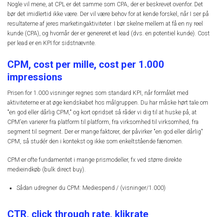
Nogle vil mene, at CPL er det samme som CPA, der er beskrevet ovenfor. Det
bør det imidlertid ikke være. Der vil være behov for at kende forskel, når I ser på
resultaterne af jeres marketingaktiviteter. I bør skelne mellem at få en ny reel
kunde (CPA), og hvornår der er genereret et lead (dvs. en potentiel kunde). Cost
per lead er en KPI for sidstnævnte.
CPM, cost per mille, cost per 1.000
impressions
Prisen for 1.000 visninger regnes som standard KPI, når formålet med
aktiviteterne er at øge kendskabet hos målgruppen. Du har måske hørt tale om
"en god eller dårlig CPM," og kort opridset så råder vi dig til at huske på, at
CPM'en varierer fra platform til platform, fra virksomhed til virksomhed, fra
segment til segment. Der er mange faktorer, der påvirker "en god eller dårlig"
CPM, så studér den i kontekst og ikke som enkeltstående fænomen.
CPM er ofte fundamentet i mange prismodeller, fx ved større direkte
medieindkøb (bulk direct buy).
Sådan udregner du CPM: Mediespend / (visninger/1.000)
CTR, click through rate, klikrate