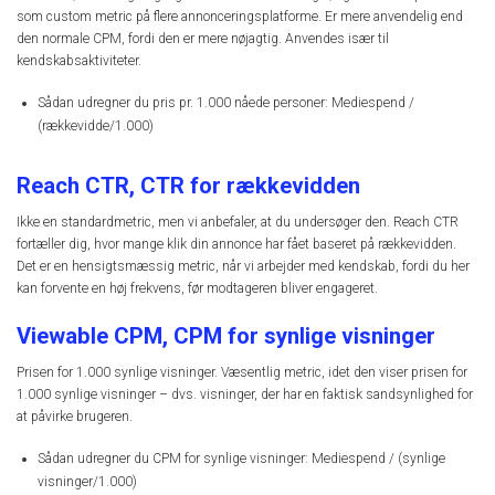
som custom metric på flere annonceringsplatforme. Er mere anvendelig end
den normale CPM, fordi den er mere nøjagtig. Anvendes især til
kendskabsaktiviteter.
Sådan udregner du pris pr. 1.000 nåede personer: Mediespend /
(rækkevidde/1.000)
Reach CTR, CTR for rækkevidden
Ikke en standardmetric, men vi anbefaler, at du undersøger den. Reach CTR
fortæller dig, hvor mange klik din annonce har fået baseret på rækkevidden.
Det er en hensigtsmæssig metric, når vi arbejder med kendskab, fordi du her
kan forvente en høj frekvens, før modtageren bliver engageret.
Viewable CPM, CPM for synlige visninger
Prisen for 1.000 synlige visninger. Væsentlig metric, idet den viser prisen for
1.000 synlige visninger – dvs. visninger, der har en faktisk sandsynlighed for
at påvirke brugeren.
Sådan udregner du CPM for synlige visninger: Mediespend / (synlige
visninger/1.000)