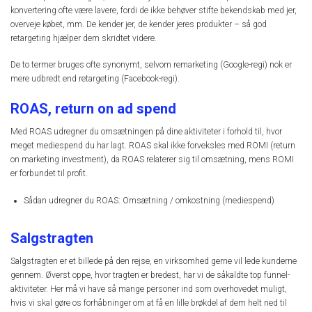
konvertering ofte være lavere, fordi de ikke behøver stifte bekendskab med jer,
overveje købet, mm. De kender jer, de kender jeres produkter – så god
retargeting hjælper dem skridtet videre.
De to termer bruges ofte synonymt, selvom remarketing (Google-regi) nok er
mere udbredt end retargeting (Facebook-regi).
ROAS, return on ad spend
Med ROAS udregner du omsætningen på dine aktiviteter i forhold til, hvor
meget mediespend du har lagt. ROAS skal ikke forveksles med ROMI (return
on marketing investment), da ROAS relaterer sig til omsætning, mens ROMI
er forbundet til profit.
Sådan udregner du ROAS: Omsætning / omkostning (mediespend)
Salgstragten
Salgstragten er et billede på den rejse, en virksomhed gerne vil lede kunderne
gennem. Øverst oppe, hvor tragten er bredest, har vi de såkaldte top funnel-
aktiviteter. Her må vi have så mange personer ind som overhovedet muligt,
hvis vi skal gøre os forhåbninger om at få en lille brøkdel af dem helt ned til