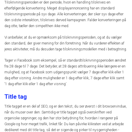
Tilskrivningsperioden er den periode, hvori en handling tilskrives en
efterfølgende konvertering. Meget displayannoncering har en standard
tilskrivningsperiode på syv dage. Alle konverteringer, der sker syv dage efter
den sidste interaktion, tilskrives derved kampagnen. Falder konverteringen på
dag otte, tæller den simpelthen ikke med.
Vi anbefaler, at du er opmærksom på tilskrivningsperioden, og at du vælger
den standard, der giver mening for din forretning. Når du vurderer effekten af
jeres aktiviteter, må du desuden tage tilskrivningsmodellen med i betragtning.
Tager vi Facebook som eksempel, så er standardtilskrivningsperioden ændret
fra 28 dage til 7 dage. Det betyder, at 28 dages attribuering ikke længere er en
mulighed, og at Facebook som udgangspunkt vælger 7 dage efter klik eller 1
dag efter visning. Andre muligheder er 1 dag efter klik, 7 dage efter klik samt
‘1 dag efter klik eller 1 dag efter visning’.
Title tag
Title tagget er en del af SEO, og er den tekst, du ser øverst i dit browservindue,
når du muser over den. Samtidig er title tagget også overskriften ved
organiske søgninger, og den har stor betydning for, hvordan I rangerer på
Google og hvor meget trafik, linket får. Du kan påvirke klikraten ved at arbejde
dedikeret med dit title tag, så det er sigende og pirker til nysgerrigheden -