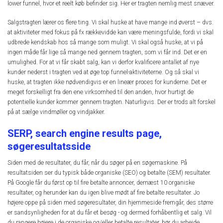
lower funnel, hvor et reelt køb befinder sig. Her er tragten nemlig mest snæver.
Salgstragten lærer os flere ting. Vi skal huske at have mange ind øverst – dvs.
at aktiviteter med fokus på fx rækkevidde kan være meningsfulde, fordi vi skal
udbrede kendskab hos så mange som muligt. Vi skal også huske, at vi på
ingen måde får lige så mange ned gennem tragten, som vi får ind. Det er en
umulighed. For at vi får skabt salg, kan vi derfor kvalificere antallet af nye
kunder nederst i tragten ved at øge top funnel-aktiviteterne. Og så skal vi
huske, at tragten ikke nødvendigvis er en lineær proces for kunderne. Det er
meget forskelligt fra den ene virksomhed til den anden, hvor hurtigt de
potentielle kunder kommer gennem tragten. Naturligvis. Der er trods alt forskel
på at sælge vindmøller og vindjakker.
SERP, search engine results page,
søgeresultatsside
Siden med de resultater, du får, når du søger på en søgemaskine. På
resultatsiden ser du typisk både organiske (SEO) og betalte (SEM) resultater.
På Google får du først op til fire betalte annoncer, dernæst 10 organiske
resultater, og herunder kan du igen blive mødt af fire betalte resultater. Jo
højere oppe på siden med søgeresultater, din hjemmeside fremgår, des større
er sandsynligheden for at du får et besøg - og dermed forhåbentlig et salg. Vil
du rangere højere i de organiske og/eller betalte resultater, bør du arbejde