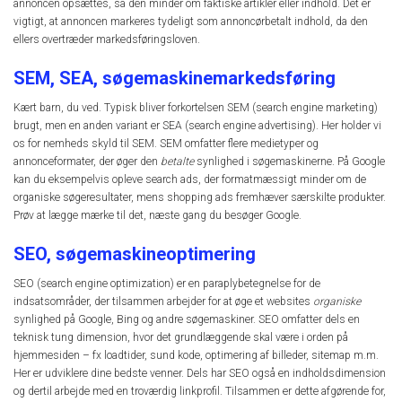
annoncen opsættes, så den minder om faktiske artikler eller indhold. Det er
vigtigt, at annoncen markeres tydeligt som annoncørbetalt indhold, da den
ellers overtræder markedsføringsloven.
SEM, SEA, søgemaskinemarkedsføring
Kært barn, du ved. Typisk bliver forkortelsen SEM (search engine marketing)
brugt, men en anden variant er SEA (search engine advertising). Her holder vi
os for nemheds skyld til SEM. SEM omfatter flere medietyper og
annonceformater, der øger den
betalte
synlighed i søgemaskinerne. På Google
kan du eksempelvis opleve search ads, der formatmæssigt minder om de
organiske søgeresultater, mens shopping ads fremhæver særskilte produkter.
Prøv at lægge mærke til det, næste gang du besøger Google.
SEO, søgemaskineoptimering
SEO (search engine optimization) er en paraplybetegnelse for de
indsatsområder, der tilsammen arbejder for at øge et websites
organiske
synlighed på Google, Bing og andre søgemaskiner. SEO omfatter dels en
teknisk tung dimension, hvor det grundlæggende skal være i orden på
hjemmesiden – fx loadtider, sund kode, optimering af billeder, sitemap m.m.
Her er udviklere dine bedste venner. Dels har SEO også en indholdsdimension
og dertil arbejde med en troværdig linkprofil. Tilsammen er dette afgørende for,