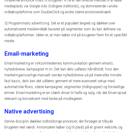
tilhørende annonce vises til brugeren. RTB er den eneste metode til at købe
medieplads via Google Ads (tidligere AdWords), og dominerende i andre
indkøbsplatforme som DoubleClick og andre større annoncenetværk.
3) Programmatic advertising. Det er et populært begreb og dækker over
automatiseret medieindkøb baseret på segmenter som du kan definere via
indkøbsplatformen. Idéen er, at man køber ind på brugeren frem for et specifikt
medie.
Email-marketing
Email-marketing er virksomhedernes kommunikation gennem emails;
nyhedsbreve, kampagner m.m. Det kan dels udføres håndholdt, hvor den
marketingansvarlige manuelt sender nyhedsbreve ud på mere eller mindre
fast basis, dels kan det udføres gennem et mere avanceret setup med
automatiske flows, større kampagner, segmenter (målgrupper) og forskellige
emner. Email-marketing er en stærk driver til trafik og salg, når det bliver opsat
relevant og konsekvent med tanke på modtageren.
Native advertising
Denne disciplin dækker indholdsrige annoncer, der forsøger at tilbyde
brugeren reel værdi. Annoncøren køber sig til plads på et givent website, og