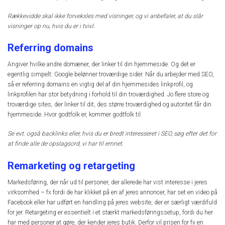
Rækkevidde skal ikke forveksles med visninger, og vi anbefaler, at du slår
visninger op nu, hvis du er i tvivl.
Referring domains
Angiver hvilke andre domæner, der linker til din hjemmeside. Og det er
egentlig simpelt: Google belønner troværdige sider. Når du arbejder med SEO,
så er referring domains en vigtig del af din hjemmesides linkprofil, og
linkprofilen har stor betydning i forhold til din troværdighed. Jo flere store og
troværdige sites, der linker til dit, des større troværdighed og autoritet får din
hjemmeside. Hvor godtfolk er, kommer godtfolk til.
Se evt. også backlinks eller, hvis du er bredt interesseret i SEO, søg efter det for
at finde alle de opslagsord, vi har til emnet.
Remarketing og retargeting
Markedsføring, der når ud til personer, der allerede har vist interesse i jeres
virksomhed – fx fordi de har klikket på en af jeres annoncer, har set en video på
Facebook eller har udført en handling på jeres website, der er særligt værdifuld
for jer. Retargeting er essentielt i et stærkt markedsføringssetup, fordi du her
har med personer at gøre, der kender jeres butik. Derfor vil prisen for fx en