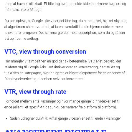
uden at havne i clickbait. Et title tag bør indeholde sidens primære søgeord og
må maks. være 65 tegn.
Du kan opleve, at Google ikke viser det title tag, du har angivet, hvilket skyldes,
at algoritmen så har vurderet, at fx en overskrift fra din hjemmeside er mere
relevant for brugeren. Det samme gælder meta description, som du også kan
slå op i denne ordbog.
VTC, view through conversion
Her mangler vi simpelthen en god dansk betegnelse. VTC er et begreb, der
relaterer sig til Google Ads. Det dækker over en konvertering, der tælles og
tilskrives en kampagne, hvor brugeren er blevet eksponeret for en annonce på
Displaynetværket og sidenhen selv har konverteret.
VTR, view through rate
Forholdet mellem antal visninger og hvor mange gange, din video er set til
ende (eller til et specifikt tidspunkt, der varierer fra platform til platform).
Sådan udregner du VTR: Antal gange videoen er set til ende / visninger