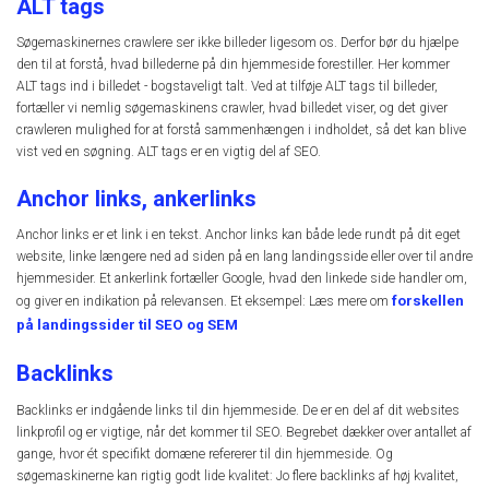
ALT tags
Søgemaskinernes crawlere ser ikke billeder ligesom os. Derfor bør du hjælpe
den til at forstå, hvad billederne på din hjemmeside forestiller. Her kommer
ALT tags ind i billedet - bogstaveligt talt. Ved at tilføje ALT tags til billeder,
fortæller vi nemlig søgemaskinens crawler, hvad billedet viser, og det giver
crawleren mulighed for at forstå sammenhængen i indholdet, så det kan blive
vist ved en søgning. ALT tags er en vigtig del af SEO.
Anchor links, ankerlinks
Anchor links er et link i en tekst. Anchor links kan både lede rundt på dit eget
website, linke længere ned ad siden på en lang landingsside eller over til andre
hjemmesider. Et ankerlink fortæller Google, hvad den linkede side handler om,
forskellen
og giver en indikation på relevansen. Et eksempel: Læs mere om
på landingssider til SEO og SEM
Backlinks
Backlinks er indgående links til din hjemmeside. De er en del af dit websites
linkprofil og er vigtige, når det kommer til SEO. Begrebet dækker over antallet af
gange, hvor ét specifikt domæne refererer til din hjemmeside. Og
søgemaskinerne kan rigtig godt lide kvalitet: Jo flere backlinks af høj kvalitet,