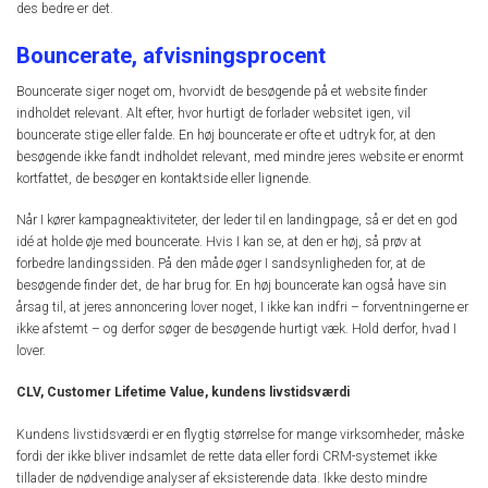
des bedre er det.
Bouncerate, afvisningsprocent
Bouncerate siger noget om, hvorvidt de besøgende på et website finder
indholdet relevant. Alt efter, hvor hurtigt de forlader websitet igen, vil
bouncerate stige eller falde. En høj bouncerate er ofte et udtryk for, at den
besøgende ikke fandt indholdet relevant, med mindre jeres website er enormt
kortfattet, de besøger en kontaktside eller lignende.
Når I kører kampagneaktiviteter, der leder til en landingpage, så er det en god
idé at holde øje med bouncerate. Hvis I kan se, at den er høj, så prøv at
forbedre landingssiden. På den måde øger I sandsynligheden for, at de
besøgende finder det, de har brug for. En høj bouncerate kan også have sin
årsag til, at jeres annoncering lover noget, I ikke kan indfri – forventningerne er
ikke afstemt – og derfor søger de besøgende hurtigt væk. Hold derfor, hvad I
lover.
CLV, Customer Lifetime Value, kundens livstidsværdi
Kundens livstidsværdi er en flygtig størrelse for mange virksomheder, måske
fordi der ikke bliver indsamlet de rette data eller fordi CRM-systemet ikke
tillader de nødvendige analyser af eksisterende data. Ikke desto mindre