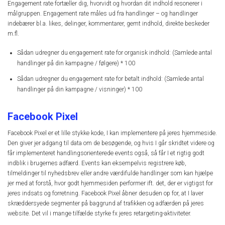
Engagement rate fortæller dig, hvorvidt og hvordan dit indhold resonerer i
målgruppen. Engagement rate måles ud fra handlinger – og handlinger
indebærer bl.a. likes, delinger, kommentarer, gemt indhold, direkte beskeder
m.fl.
Sådan udregner du engagement rate for organisk indhold: (Samlede antal
handlinger på din kampagne / følgere) * 100
Sådan udregner du engagement rate for betalt indhold: (Samlede antal
handlinger på din kampagne / visninger) * 100
Facebook Pixel
Facebook Pixel er et lille stykke kode, I kan implementere på jeres hjemmeside.
Den giver jer adgang til data om de besøgende, og hvis I går skridtet videre og
får implementeret handlingsorienterede events også, så får I et rigtig godt
indblik i brugernes adfærd. Events kan eksempelvis registrere køb,
tilmeldinger til nyhedsbrev eller andre værdifulde handlinger som kan hjælpe
jer med at forstå, hvor godt hjemmesiden performer ift. det, der er vigtigst for
jeres indsats og forretning. Facebook Pixel åbner desuden op for, at I laver
skræddersyede segmenter på baggrund af trafikken og adfærden på jeres
website. Det vil i mange tilfælde styrke fx jeres retargeting-aktiviteter.