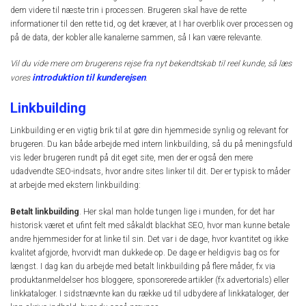
dem videre til næste trin i processen. Brugeren skal have de rette
informationer til den rette tid, og det kræver, at I har overblik over processen og
på de data, der kobler alle kanalerne sammen, så I kan være relevante.
Vil du vide mere om brugerens rejse fra nyt bekendtskab til reel kunde, så læs
introduktion til kunderejsen
vores
.
Linkbuilding
Linkbuilding er en vigtig brik til at gøre din hjemmeside synlig og relevant for
brugeren. Du kan både arbejde med intern linkbuilding, så du på meningsfuld
vis leder brugeren rundt på dit eget site, men der er også den mere
udadvendte SEO-indsats, hvor andre sites linker til dit. Der er typisk to måder
at arbejde med ekstern linkbuilding:
Betalt linkbuilding
. Her skal man holde tungen lige i munden, for det har
historisk været et ufint felt med såkaldt blackhat SEO, hvor man kunne betale
andre hjemmesider for at linke til sin. Det var i de dage, hvor kvantitet og ikke
kvalitet afgjorde, hvorvidt man dukkede op. De dage er heldigvis bag os for
længst. I dag kan du arbejde med betalt linkbuilding på flere måder, fx via
produktanmeldelser hos bloggere, sponsorerede artikler (fx advertorials) eller
linkkataloger. I sidstnævnte kan du række ud til udbydere af linkkataloger, der