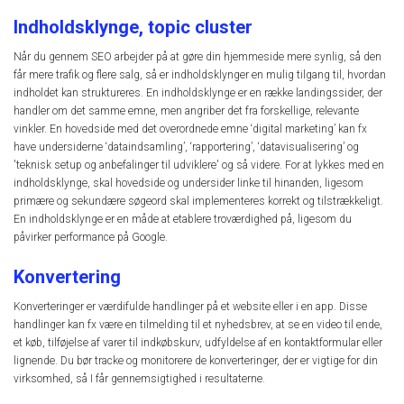
Indholdsklynge, topic cluster
Når du gennem SEO arbejder på at gøre din hjemmeside mere synlig, så den
får mere trafik og flere salg, så er indholdsklynger en mulig tilgang til, hvordan
indholdet kan struktureres. En indholdsklynge er en række landingssider, der
handler om det samme emne, men angriber det fra forskellige, relevante
vinkler. En hovedside med det overordnede emne ‘digital marketing’ kan fx
have undersiderne ‘dataindsamling’, ‘rapportering’, ‘datavisualisering’ og
'teknisk setup og anbefalinger til udviklere' og så videre. For at lykkes med en
indholdsklynge, skal hovedside og undersider linke til hinanden, ligesom
primære og sekundære søgeord skal implementeres korrekt og tilstrækkeligt.
En indholdsklynge er en måde at etablere troværdighed på, ligesom du
påvirker performance på Google.
Konvertering
Konverteringer er værdifulde handlinger på et website eller i en app. Disse
handlinger kan fx være en tilmelding til et nyhedsbrev, at se en video til ende,
et køb, tilføjelse af varer til indkøbskurv, udfyldelse af en kontaktformular eller
lignende. Du bør tracke og monitorere de konverteringer, der er vigtige for din
virksomhed, så I får gennemsigtighed i resultaterne.