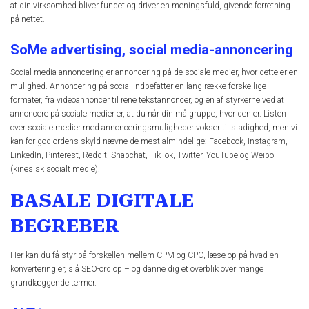
at din virksomhed bliver fundet og driver en meningsfuld, givende forretning
på nettet.
SoMe advertising, social media-annoncering
Social media-annoncering er annoncering på de sociale medier, hvor dette er en
mulighed. Annoncering på social indbefatter en lang række forskellige
formater, fra videoannoncer til rene tekstannoncer, og en af styrkerne ved at
annoncere på sociale medier er, at du når din målgruppe, hvor den er. Listen
over sociale medier med annonceringsmuligheder vokser til stadighed, men vi
kan for god ordens skyld nævne de mest almindelige: Facebook, Instagram,
LinkedIn, Pinterest, Reddit, Snapchat, TikTok, Twitter, YouTube og Weibo
(kinesisk socialt medie).
BASALE DIGITALE
BEGREBER
Her kan du få styr på forskellen mellem CPM og CPC, læse op på hvad en
konvertering er, slå SEO-ord op – og danne dig et overblik over mange
grundlæggende termer.