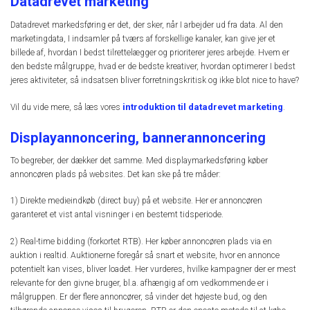
Datadrevet marketing
Datadrevet markedsføring er det, der sker, når I arbejder ud fra data. Al den
marketingdata, I indsamler på tværs af forskellige kanaler, kan give jer et
billede af, hvordan I bedst tilrettelægger og prioriterer jeres arbejde. Hvem er
den bedste målgruppe, hvad er de bedste kreativer, hvordan optimerer I bedst
jeres aktiviteter, så indsatsen bliver forretningskritisk og ikke blot nice to have?
introduktion til datadrevet marketing
Vil du vide mere, så læs vores
.
Displayannoncering, bannerannoncering
To begreber, der dækker det samme. Med displaymarkedsføring køber
annoncøren plads på websites. Det kan ske på tre måder:
1) Direkte medieindkøb (direct buy) på et website. Her er annoncøren
garanteret et vist antal visninger i en bestemt tidsperiode.
2) Real-time bidding (forkortet RTB). Her køber annoncøren plads via en
auktion i realtid. Auktionerne foregår så snart et website, hvor en annonce
potentielt kan vises, bliver loadet. Her vurderes, hvilke kampagner der er mest
relevante for den givne bruger, bl.a. afhængig af om vedkommende er i
målgruppen. Er der flere annoncører, så vinder det højeste bud, og den