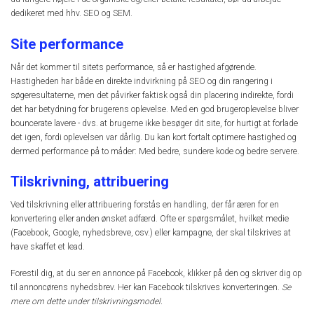
dedikeret med hhv. SEO og SEM.
Site performance
Når det kommer til sitets performance, så er hastighed afgørende.
Hastigheden har både en direkte indvirkning på SEO og din rangering i
søgeresultaterne, men det påvirker faktisk også din placering indirekte, fordi
det har betydning for brugerens oplevelse. Med en god brugeroplevelse bliver
bouncerate lavere - dvs. at brugerne ikke besøger dit site, for hurtigt at forlade
det igen, fordi oplevelsen var dårlig. Du kan kort fortalt optimere hastighed og
dermed performance på to måder: Med bedre, sundere kode og bedre servere.
Tilskrivning, attribuering
Ved tilskrivning eller attribuering forstås en handling, der får æren for en
konvertering eller anden ønsket adfærd. Ofte er spørgsmålet, hvilket medie
(Facebook, Google, nyhedsbreve, osv.) eller kampagne, der skal tilskrives at
have skaffet et lead.
Forestil dig, at du ser en annonce på Facebook, klikker på den og skriver dig op
til annoncørens nyhedsbrev. Her kan Facebook tilskrives konverteringen.
Se
mere om dette under tilskrivningsmodel.