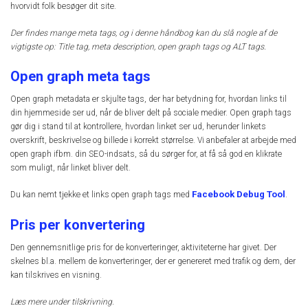
hvorvidt folk besøger dit site.
Der findes mange meta tags, og i denne håndbog kan du slå nogle af de
vigtigste op: Title tag, meta description, open graph tags og ALT tags.
Open graph meta tags
Open graph metadata er skjulte tags, der har betydning for, hvordan links til
din hjemmeside ser ud, når de bliver delt på sociale medier. Open graph tags
gør dig i stand til at kontrollere, hvordan linket ser ud, herunder linkets
overskrift, beskrivelse og billede i korrekt størrelse. Vi anbefaler at arbejde med
open graph ifbm. din SEO-indsats, så du sørger for, at få så god en klikrate
som muligt, når linket bliver delt.
Facebook Debug Tool
Du kan nemt tjekke et links open graph tags med
.
Pris per konvertering
Den gennemsnitlige pris for de konverteringer, aktiviteterne har givet. Der
skelnes bl.a. mellem de konverteringer, der er genereret med trafik og dem, der
kan tilskrives en visning.
Læs mere under tilskrivning.