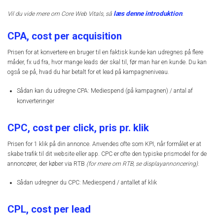
læs denne introduktion
Vil du vide mere om Core Web Vitals, så
.
CPA, cost per acquisition
Prisen for at konvertere en bruger til en faktisk kunde kan udregnes på flere
måder, fx ud fra, hvor mange leads der skal til, før man har en kunde. Du kan
også se på, hvad du har betalt for et lead på kampagneniveau.
Sådan kan du udregne CPA: Mediespend (på kampagnen) / antal af
konverteringer
CPC, cost per click, pris pr. klik
Prisen for 1 klik på din annonce. Anvendes ofte som KPI, når formålet er at
skabe trafik til dit website eller app. CPC er ofte den typiske prismodel for de
annoncører, der køber via RTB
(for mere om RTB, se displayannoncering)
.
Sådan udregner du CPC: Mediespend / antallet af klik
CPL, cost per lead