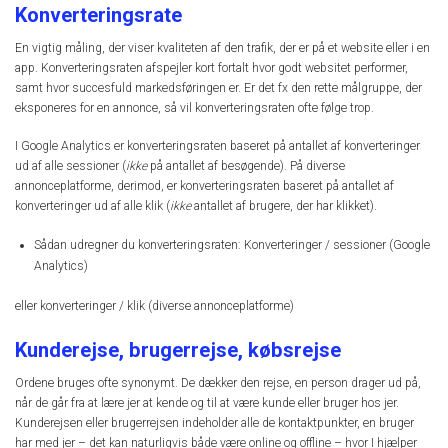
Konverteringsrate
En vigtig måling, der viser kvaliteten af den trafik, der er på et website eller i en
app. Konverteringsraten afspejler kort fortalt hvor godt websitet performer,
samt hvor succesfuld markedsføringen er. Er det fx den rette målgruppe, der
eksponeres for en annonce, så vil konverteringsraten ofte følge trop.
I Google Analytics er konverteringsraten baseret på antallet af konverteringer
ud af alle sessioner (
ikke
på antallet af besøgende). På diverse
annonceplatforme, derimod, er konverteringsraten baseret på antallet af
konverteringer ud af alle klik (
ikke
antallet af brugere, der har klikket).
Sådan udregner du konverteringsraten: Konverteringer / sessioner (Google
Analytics)
eller konverteringer / klik (diverse annonceplatforme)
Kunderejse, brugerrejse, købsrejse
Ordene bruges ofte synonymt. De dækker den rejse, en person drager ud på,
når de går fra at lære jer at kende og til at være kunde eller bruger hos jer.
Kunderejsen eller brugerrejsen indeholder alle de kontaktpunkter, en bruger
har med jer – det kan naturligvis både være online og offline – hvor I hjælper