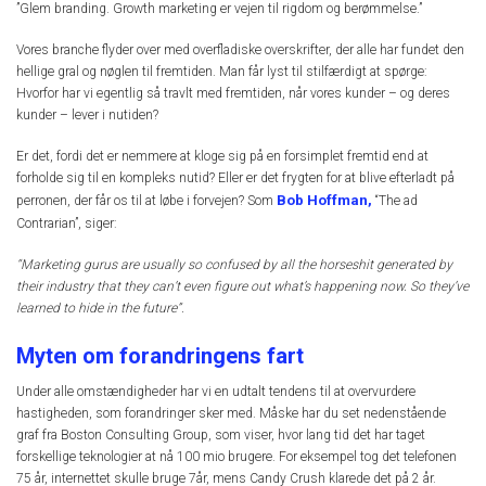
”Glem branding. Growth marketing er vejen til rigdom og berømmelse.”
Vores branche flyder over med overfladiske overskrifter, der alle har fundet den
hellige gral og nøglen til fremtiden. Man får lyst til stilfærdigt at spørge:
Hvorfor har vi egentlig så travlt med fremtiden, når vores kunder – og deres
kunder – lever i nutiden?
Er det, fordi det er nemmere at kloge sig på en forsimplet fremtid end at
forholde sig til en kompleks nutid? Eller er det frygten for at blive efterladt på
Bob Hoffman,
perronen, der får os til at løbe i forvejen? Som
“The ad
Contrarian”, siger:
“Marketing gurus are usually so confused by all the horseshit generated by
their industry that they can’t even figure out what’s happening now. So they’ve
learned to hide in the future”.
Myten om forandringens fart
Under alle omstændigheder har vi en udtalt tendens til at overvurdere
hastigheden, som forandringer sker med. Måske har du set nedenstående
graf fra Boston Consulting Group, som viser, hvor lang tid det har taget
forskellige teknologier at nå 100 mio brugere. For eksempel tog det telefonen
75 år, internettet skulle bruge 7år, mens Candy Crush klarede det på 2 år.