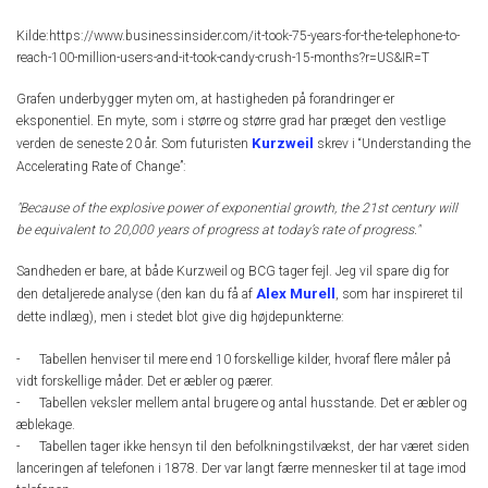
Kilde:https://www.businessinsider.com/it-took-75-years-for-the-telephone-to-
reach-100-million-users-and-it-took-candy-crush-15-months?r=US&IR=T
Grafen underbygger myten om, at hastigheden på forandringer er
eksponentiel. En myte, som i større og større grad har præget den vestlige
Kurzweil
verden de seneste 20 år. Som futuristen
skrev i “Understanding the
Accelerating Rate of Change”:
"Because of the explosive power of exponential growth, the 21st century will
be equivalent to 20,000 years of progress at today’s rate of progress."
Sandheden er bare, at både Kurzweil og BCG tager fejl. Jeg vil spare dig for
Alex Murell
den detaljerede analyse (den kan du få af
, som har inspireret til
dette indlæg), men i stedet blot give dig højdepunkterne:
- Tabellen henviser til mere end 10 forskellige kilder, hvoraf flere måler på
vidt forskellige måder. Det er æbler og pærer.
- Tabellen veksler mellem antal brugere og antal husstande. Det er æbler og
æblekage.
- Tabellen tager ikke hensyn til den befolkningstilvækst, der har været siden
lanceringen af telefonen i 1878. Der var langt færre mennesker til at tage imod