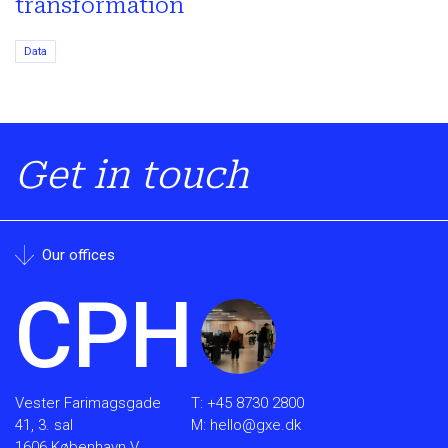
transformation
Data
Get in touch
Our offices
CPH
Vester Farimagsgade
T:
+45 8730 2800
41, 3. sal
M:
hello@gxe.dk
1606 København V