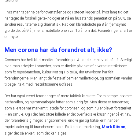
telefonen.
Hvis man tager højde for ovenstående og i stedet kigger på, hvor lang tid det
har taget de forskellige teknologier at nå en husstands-penetration på 50%, så
ændrer resultaterne sig dramatisk. Radioen klarededette på 8 år, fjernsynet
gjorde det på 9 år, mens mobiltelefonen var 15 år om det. Forandringens fart er
en myte!
Men corona har da forandret alt, ikke?
Coronaen har helt klart medført forandringer. Alt andet er naivt at påstå. Særligt
hvis man arbejder i brancher, som er direkte påvirket af diverse restriktioner
som fx rejsebranchen, kulturlivet og HoReCa, der utvivlsom har følt
forandringerne. Men langt de fleste af dem er midlertidige, og normalen vender
tilbage i takt med, restriktionerne udfases.
Der har også været forandringer af mere taktisk karakter: For eksempel boomer
nethandlen, og hjemmearbejde hitter som aldrig før. Men disse er tendenser,
som allerede var markant tilstede før coronaen, og som nu er blevet forstærket
– en smule. Og i det helt store billede er det overfladiske krusninger på et hav,
der forandrer sig meget langsommere, end vi går og fortæller hinanden i
Mark Ritson
mødelokaler og til brancheseminarer. Professor i marketing,
,
siger det så enkelt, som det kan siges: