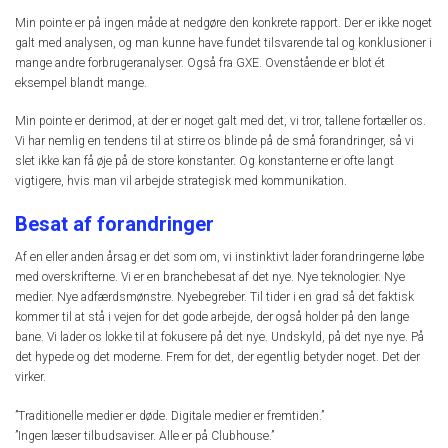
Min pointe er på ingen måde at nedgøre den konkrete rapport. Der er ikke noget
galt med analysen, og man kunne have fundet tilsvarende tal og konklusioner i
mange andre forbrugeranalyser. Også fra GXE. Ovenstående er blot ét
eksempel blandt mange.
Min pointe er derimod, at der er noget galt med det, vi tror, tallene fortæller os.
Vi har nemlig en tendens til at stirre os blinde på de små forandringer, så vi
slet ikke kan få øje på de store konstanter. Og konstanterne er ofte langt
vigtigere, hvis man vil arbejde strategisk med kommunikation.
Besat af forandringer
Af en eller anden årsag er det som om, vi instinktivt lader forandringerne løbe
med overskrifterne. Vi er en branchebesat af det nye. Nye teknologier. Nye
medier. Nye adfærdsmønstre. Nyebegreber. Til tider i en grad så det faktisk
kommer til at stå i vejen for det gode arbejde, der også holder på den lange
bane. Vi lader os lokke til at fokusere på det nye. Undskyld, på det nye nye. På
det hypede og det moderne. Frem for det, der egentlig betyder noget. Det der
virker.
”Traditionelle medier er døde. Digitale medier er fremtiden.”
”Ingen læser tilbudsaviser. Alle er på Clubhouse.”