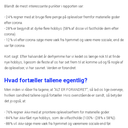
Blandt de mest interessante punkter i rapporten var:
- 24% regner med at bruge flere penge på oplevelser fremfor materielle goder
efter corona.
- 28% er begyndt at dyrke flere hobbys (58% af disse vil fastholde dem efter
corona).
- 12% vil efter corona søge mere væk fra hjemmet og være mere sociale, end de
var før corona.
Kort sagt: Efter halvandet år derhjemme har vi kedet os længe nok til at finde
nye hobbys, ligesom de fleste af os har set frem til at komme ud og få nogle af
de oplevelser, vi har savnet. Verden er forandret.
Hvad fortæller tallene egentlig?
Men inden vi råber fra tagene, at "ALT ER FORANDRET", så lad os lige overveje,
hvilken sandhed tallene også fortæller. Hvis ovenstående er sandt, så betyder
det jo også, at:
- 76% regner
ikke
med at prioritere oplevelserfrem for materielle goder.
- 84% har
ikke
fået nye hobbys, som de vilfastholde (100% - (28% x 58%)).
- 88% vil
ikke
søge mere væk fra hjemmet og væremere sociale end før.