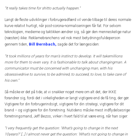
“It really takes time for shitto actually happen.”
Langt de fleste udviklinger i forbrugeradfærd vil vende tilbage til deres normale
kurve relativt hurtigt, når post-corona-normaliseringen får fat. For selvom
teknologien, medierne og taktikken ændrer sig, så gør den menneskelige natur
(næsten) ikke. Reklamebranchens vel nok mest betydningsfuldeperson
Bill Bernbach,
gennem tiden,
sagde det for længesiden:
”It took millions of years for man’s instinct to develop. It will takemillions
more for them to even vary. It is fashionable to talk about changingman. A
communicator must be concerned with unchanging man, with his
obsessivedrive to survive, to be admired, to succeed, to love, to take care of
his own.”
Så måske er det på tide, at vi snakker noget mere om alt det, der IKKE
forandrer sig, fordi det i virkeligheden er langt vigtigere end de få ting, der gør.
Vigtigere for din forbrugerindsigt, vigtigere for din strategi, vigtigere for dit
brand – og vigtigere for din forretning. Nutidens måske mest indflydelsesrige
forretningsmand, Jeff Bezos, virker i hvert fald til at være enig, når han siger:
“I very frequently get the question: ‘What’s going to change in the next
10years?’ […] I almost never get the question: ‘What’s not going to change in