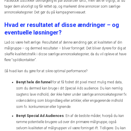
Facebook udstikker selvfølgelig et par advarsler først, men det er vigtigt, at du
tager dem alvorligt og får rettet op, og markeret dine annoncer som særlige
annoncekategorier. Det gør du på kampagneniveauet.
Hvad er resultatet af disse ændringer – og
eventuelle løsninger?
Lad os være helt ærlige. Resultatet af denne ændring gør, at kvaliteten af din
målgruppe – og dermed resultater – bliver forringet. Det bliver dyrere for dig at
skaffe kvalitetstrafik i disse særlige annoncekategorier, da du vil opleve at have
flere “spildkontakter”.
Så hvad kan du gøre for at sikre optimal performance?
Benyt hele din funnel
for at få fodret dit pixel mest mulig med data,
som du dermed kan bruge i dit Special Ads audience. Du kan nemlig
sagtens lave indhold, der ikke hører under særlige annoncekategorier fx
vidensdeling som blogindlæg eller artikler, eller engagerende indhold
som fx. konkurrencer eller lignende.
Benyt Special Ad Audiences
. En af de bedste måder, hvorpå du kan
ramme potentielle brugere ud over din primære målgruppe, også
selvom kvaliteten af målgruppen vil være forringet ift. Tidligere. Du kan