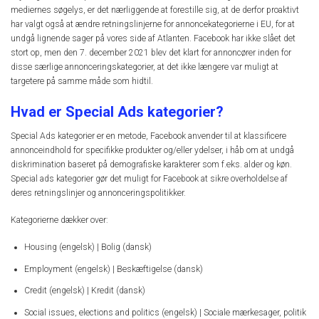
mediernes søgelys, er det nærliggende at forestille sig, at de derfor proaktivt
har valgt også at ændre retningslinjerne for annoncekategorierne i EU, for at
undgå lignende sager på vores side af Atlanten. Facebook har ikke slået det
stort op, men den 7. december 2021 blev det klart for annoncører inden for
disse særlige annonceringskategorier, at det ikke længere var muligt at
targetere på samme måde som hidtil.
Hvad er Special Ads kategorier?
Special Ads kategorier er en metode, Facebook anvender til at klassificere
annonceindhold for specifikke produkter og/eller ydelser, i håb om at undgå
diskrimination baseret på demografiske karakterer som f.eks. alder og køn.
Special ads kategorier gør det muligt for Facebook at sikre overholdelse af
deres retningslinjer og annonceringspolitikker.
Kategorierne dækker over:
Housing (engelsk) | Bolig (dansk)
Employment (engelsk) | Beskæftigelse (dansk)
Credit (engelsk) | Kredit (dansk)
Social issues, elections and politics (engelsk) | Sociale mærkesager, politik