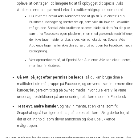
opleve, at det tager lidt længere tid at få opbygget dit Special Ads
Audience end det gør med f.eks. Lookalike-målgrupper. some text
Du laver et Special Ads Audiences ved at gå til “Audiences” i din
Business Manager og sætter det op, som ville du lave en Lookalike-
målgruppe. Special Ads Audience baseres både på data fra dit pixel
samt fra Facebooks egen platform, men med gældende restriktioner,
der ikke tager højde for bl.a. alder, køn og lokationer. Special Ads
Audience tager heller ikke din adfærd på og uden for Facebook med i
betragtning.
Vær opmærksom på, at Special Ads Audience
ikke
kan ekskluderes,
men kun inkluderes.
Gå evt. på jagt efter permission leads
, så du kan bruge dine e-
maillister i din målgruppe på Facebook, og omvendt kan informere dine
kunder/brugere om tiltag på owned media, hvor du ellers ville være
underlagt restriktioner på annonceringsplatforme som fx Facebook.
Test evt. andre kanaler
, og hav in mente, at en kanal som fx
Snapchat også har ligende tiltag på deres platform. Sørg derfor for, at
det er dit indhold, som driver annoncen og ikke udelukkende
målgruppen.