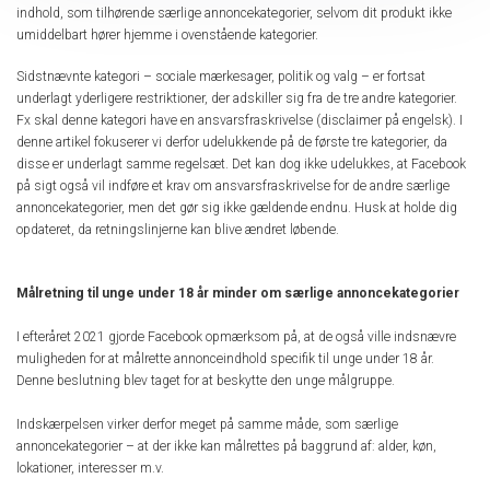
indhold, som tilhørende særlige annoncekategorier, selvom dit produkt ikke
umiddelbart hører hjemme i ovenstående kategorier.
Sidstnævnte kategori – sociale mærkesager, politik og valg – er fortsat
underlagt yderligere restriktioner, der adskiller sig fra de tre andre kategorier.
Fx skal denne kategori have en ansvarsfraskrivelse (disclaimer på engelsk). I
denne artikel fokuserer vi derfor udelukkende på de første tre kategorier, da
disse er underlagt samme regelsæt. Det kan dog ikke udelukkes, at Facebook
på sigt også vil indføre et krav om ansvarsfraskrivelse for de andre særlige
annoncekategorier, men det gør sig ikke gældende endnu. Husk at holde dig
opdateret, da retningslinjerne kan blive ændret løbende.
Målretning til unge under 18 år minder om særlige annoncekategorier
I efteråret 2021 gjorde Facebook opmærksom på, at de også ville indsnævre
muligheden for at målrette annonceindhold specifik til unge under 18 år.
Denne beslutning blev taget for at beskytte den unge målgruppe.
Indskærpelsen virker derfor meget på samme måde, som særlige
annoncekategorier – at der ikke kan målrettes på baggrund af: alder, køn,
lokationer, interesser m.v.