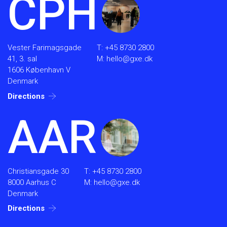
CPH
Vester Farimagsgade
T:
+45 8730 2800
41, 3. sal
M:
hello@gxe.dk
1606 København V
Denmark
Directions
AAR
Christiansgade 30
T:
+45 8730 2800
8000 Aarhus C
M:
hello@gxe.dk
Denmark
Directions