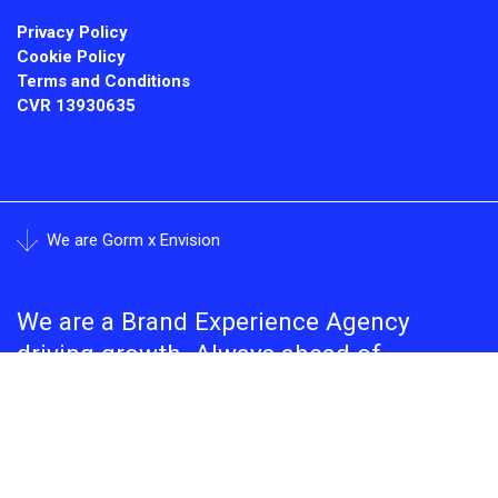
Privacy Policy
Cookie Policy
Terms and Conditions
CVR
13930635
We are Gorm x Envision
We are a Brand Experience Agency
driving growth. Always ahead of
increasing complexity. Always behind
seamless cohesion.