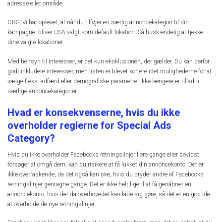
adresse eller område.
OBS! Vi har oplevet, at når du tilføjer en særlig annoncekategori til din
kampagne, bliver USA valgt som default-lokation. Så husk endelig at tjekke
dine valgte lokationer.
Med hensyn til interesser, er det kun eksklusionen, der gælder. Du kan derfor
godt inkludere interesser, men listen er blevet kortere idet mulighederne for at
vælge f.eks. adfærd eller demografiske parametre, ikke længere er tilladt i
særlige annoncekategorier.
Hvad er konsekvenserne, hvis du ikke
overholder reglerne for Special Ads
Category?
Hvis du ikke overholder Facebooks retningslinjer flere gange eller bevidst
forsøger at omgå dem, kan du risikere at få lukket din annoncekonto. Det er
ikke overraskende, da det også kan ske, hvis du bryder andre af Facebooks
retningslinjer gentagne gange. Det er ikke helt ligetil at få genåbnet en
annoncekonto, hvis det da overhovedet kan lade sig gøre, så det er en god ide
at overholde de nye retningslinjer.