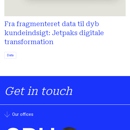
Fra fragmenteret data til dyb
kundeindsigt: Jetpaks digitale
transformation
Data
Get in touch
Our offices