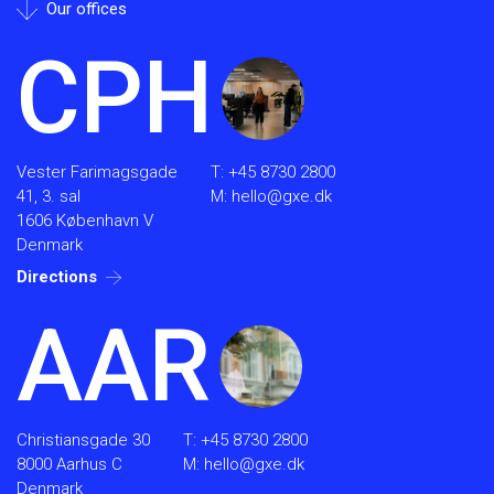
Our offices
CPH
Vester Farimagsgade
T:
+45 8730 2800
41, 3. sal
M:
hello@gxe.dk
1606 København V
Denmark
Directions
AAR
Christiansgade 30
T:
+45 8730 2800
8000 Aarhus C
M:
hello@gxe.dk
Denmark