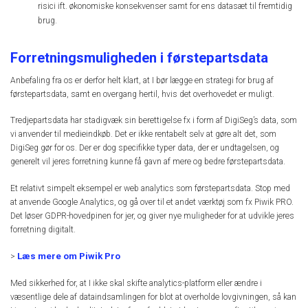
risici ift. økonomiske konsekvenser samt for ens datasæt til fremtidig
brug.
Forretningsmuligheden i førstepartsdata
Anbefaling fra os er derfor helt klart, at I bør lægge en strategi for brug af
førstepartsdata, samt en overgang hertil, hvis det overhovedet er muligt.
Tredjepartsdata har stadigvæk sin berettigelse fx i form af DigiSeg’s data, som
vi anvender til medieindkøb. Det er ikke rentabelt selv at gøre alt det, som
DigiSeg gør for os. Der er dog specifikke typer data, der er undtagelsen, og
generelt vil jeres forretning kunne få gavn af mere og bedre førstepartsdata.
Et relativt simpelt eksempel er web analytics som førstepartsdata. Stop med
at anvende Google Analytics, og gå over til et andet værktøj som fx Piwik PRO.
Det løser GDPR-hovedpinen for jer, og giver nye muligheder for at udvikle jeres
forretning digitalt.
Læs mere om Piwik Pro
>
Med sikkerhed for, at I ikke skal skifte analytics-platform eller ændre i
væsentlige dele af dataindsamlingen for blot at overholde lovgivningen, så kan