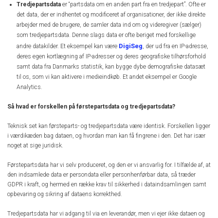
Tredjepartsdata
er “partsdata om en anden part fra en tredjepart”. Ofte er
det data, der er indhentet og modificeret af organisationer, der ikke direkte
arbejder med de brugere, de samler data ind om og videregiver (sælger)
som tredjepartsdata. Denne slags data er ofte beriget med forskellige
DigiSeg
andre datakilder. Et eksempel kan være
, der ud fra en IP-adresse,
deres egen kortlægning af IP-adresser og deres geografiske tilhørsforhold
samt data fra Danmarks statistik, kan bygge dybe demografiske datasæt
til os, som vi kan aktivere i medieindkøb. Et andet eksempel er Google
Analytics.
Så hvad er forskellen på førstepartsdata og tredjepartsdata?
Teknisk set kan førsteparts- og tredjepartsdata være identisk. Forskellen ligger
i værdikæden bag dataen, og hvordan man kan få fingrene i den. Det har især
noget at sige juridisk.
Førstepartsdata har vi selv produceret, og den er vi ansvarlig for. I tilfælde af, at
den indsamlede data er persondata eller personhenførbar data, så træder
GDPR i kraft, og hermed en række krav til sikkerhed i dataindsamlingen samt
opbevaring og sikring af dataens korrekthed.
Tredjepartsdata har vi adgang til via en leverandør, men vi ejer ikke dataen og