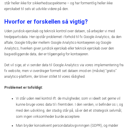
står heller ikke for sikkerhedsaspekterne – og har formentlig heller ikke
ejerskabet til selv at udvikle videre på den.
Hvorfor er forskellen så vigtig?
Uden juridisk ejerskab og teknisk kontrol over dataen, så arbejder vi med
tredjepartsdata. Her opstår problemet i forhold til fx Google Analytics, da den
aftale, Google tilbyder mellem Google Analytics-kontoejeren og Google
Analytics, hverken giver juridisk ejerskab eller teknisk ejerskab over den
bagvedliggende data, der er tilgængelig for kontoejeren.
Det vil sige, at vi sender data til Google Analytics via vores implementering fra
fx website, men vi overdrager formelt set dataen imod en (måske) “gratis”
analytics-platform, der bliver stillet til vores rådighed.
Problemet er tofoldigt:
Vi står uden reel kontrol ift. de muligheder, som vi ideelt set gerne vil
kunne bruge vores data til i fremtiden. I den verden, vi befinder os i, og
med den udvikling, der stadig står på, så er det et strategisk selvmål,
som ingen virksomheder burde acceptere.
Man bryder konsekvent persondatalovgivningen (GDPR), og møder