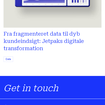
Fra fragmenteret data til dyb
kundeindsigt: Jetpaks digitale
transformation
Data
Get in touch