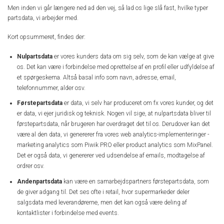
Men inden vi går længere ned ad den vej, så lad os lige slå fast, hvilke typer
partsdata, vi arbejder med.
Kort opsummeret, findes der:
Nulpartsdata
er vores kunders data om sig selv, som de kan vælge at give
os. Det kan være i forbindelse med oprettelse af en profil eller udfyldelse af
et spørgeskema. Altså basal info som navn, adresse, email,
telefonnummer, alder osv.
Førstepartsdata
er data, vi selv har produceret om fx vores kunder, og det
er data, vi ejer juridisk og teknisk. Nogen vil sige, at nulpartsdata bliver til
førstepartsdata, når brugeren har overdraget det til os. Derudover kan det
være al den data, vi genererer fra vores web analytics-implementeringer -
marketing analytics som Piwik PRO eller product analytics som MixPanel.
Det er også data, vi genererer ved udsendelse af emails, modtagelse af
ordrer osv.
Andenpartsdata
kan være en samarbejdspartners førstepartsdata, som
de giver adgang til. Det ses ofte i retail, hvor supermarkeder deler
salgsdata med leverandørerne, men det kan også være deling af
kontaktlister i forbindelse med events.