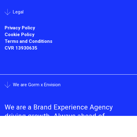
Legal
Privacy Policy
Cookie Policy
Terms and Conditions
CVR
13930635
We are Gorm x Envision
We are a Brand Experience Agency
driving growth. Always ahead of
increasing complexity. Always behind
seamless cohesion.