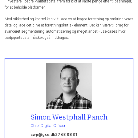
I investere i bedre kvalitetsdata, frem for blot at kaste penge efter tilpasninger,
for at beholde platformen.
Med sikkerhed og kontrol kan vi tillade os at bygge forretning op omkring vores
data, og lade det blive et forretningskritisk element. Det kan være til brug for
avanceret segmentering, automatisering og meget andet - use cases hvor
tredjepartsdata måske også inddrages.
Simon Westphall Panch
Chief Digital Officer
swp@gxe.dk
27 63 08 31