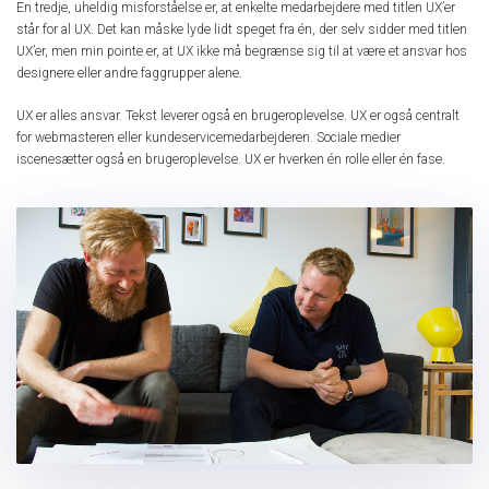
En tredje, uheldig misforståelse er, at enkelte medarbejdere med titlen UX’er
står for al UX. Det kan måske lyde lidt speget fra én, der selv sidder med titlen
UX’er, men min pointe er, at UX ikke må begrænse sig til at være et ansvar hos
designere eller andre faggrupper alene.
UX er alles ansvar. Tekst leverer også en brugeroplevelse. UX er også centralt
for webmasteren eller kundeservicemedarbejderen. Sociale medier
iscenesætter også en brugeroplevelse. UX er hverken én rolle eller én fase.