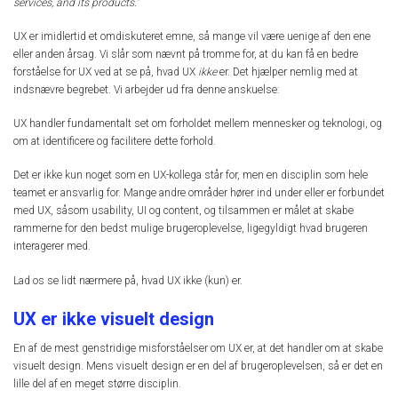
services, and its products.”
UX er imidlertid et omdiskuteret emne, så mange vil være uenige af den ene
eller anden årsag. Vi slår som nævnt på tromme for, at du kan få en bedre
forståelse for UX ved at se på, hvad UX
ikke
er. Det hjælper nemlig med at
indsnævre begrebet. Vi arbejder ud fra denne anskuelse:
UX handler fundamentalt set om forholdet mellem mennesker og teknologi, og
om at identificere og facilitere dette forhold.
Det er ikke kun noget som en UX-kollega står for, men en disciplin som hele
teamet er ansvarlig for. Mange andre områder hører ind under eller er forbundet
med UX, såsom usability, UI og content, og tilsammen er målet at skabe
rammerne for den bedst mulige brugeroplevelse, ligegyldigt hvad brugeren
interagerer med.
Lad os se lidt nærmere på, hvad UX ikke (kun) er.
UX er ikke visuelt design
En af de mest genstridige misforståelser om UX er, at det handler om at skabe
visuelt design. Mens visuelt design er en del af brugeroplevelsen, så er det en
lille del af en meget større disciplin.