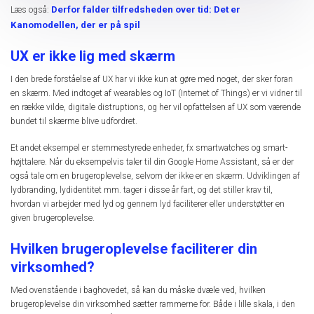
Derfor falder tilfredsheden over tid: Det er
Læs også:
Kanomodellen, der er på spil
UX er ikke lig med skærm
I den brede forståelse af UX har vi ikke kun at gøre med noget, der sker foran
en skærm. Med indtoget af wearables og IoT (Internet of Things) er vi vidner til
en række vilde, digitale distruptions, og her vil opfattelsen af UX som værende
bundet til skærme blive udfordret.
Et andet eksempel er stemmestyrede enheder, fx smartwatches og smart-
højttalere. Når du eksempelvis taler til din Google Home Assistant, så er der
også tale om en brugeroplevelse, selvom der ikke er en skærm. Udviklingen af
lydbranding, lydidentitet mm. tager i disse år fart, og det stiller krav til,
hvordan vi arbejder med lyd og gennem lyd faciliterer eller understøtter en
given brugeroplevelse.
Hvilken brugeroplevelse faciliterer din
virksomhed?
Med ovenstående i baghovedet, så kan du måske dvæle ved, hvilken
brugeroplevelse din virksomhed sætter rammerne for. Både i lille skala, i den