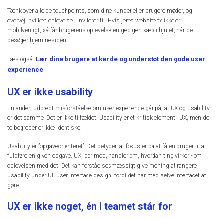
Tænk over alle de touchpoints, som dine kunder eller brugere møder, og
overvej, hvilken oplevelse I inviterer til. Hvis jeres website fx ikke er
mobilvenligt, så får brugerens oplevelse en gedigen kæp i hjulet, når de
besøger hjemmesiden.
Lær dine brugere at kende og understøt den gode user
Læs også:
experience
UX er ikke usability
En anden udbredt misforståelse om user experience går på, at UX og usability
er det samme. Det er ikke tilfældet. Usability er et kritisk element i UX, men de
to begreber er ikke identiske.
Usability er ”opgaveorienteret”. Det betyder, at fokus er på at få en bruger til at
fuldføre en given opgave. UX, derimod, handler om, hvordan ting virker - om
oplevelsen med det. Det kan forståelsesmæssigt give mening at rangere
usability under UI, user interface design, fordi det har med selve interfacet at
gøre.
UX er ikke noget, én i teamet står for