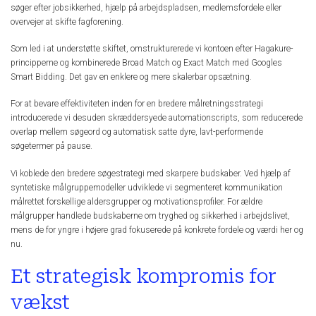
søger efter jobsikkerhed, hjælp på arbejdspladsen, medlemsfordele eller
overvejer at skifte fagforening.
Som led i at understøtte skiftet, omstrukturerede vi kontoen efter Hagakure-
principperne og kombinerede Broad Match og Exact Match med Googles
Smart Bidding. Det gav en enklere og mere skalerbar opsætning.
For at bevare effektiviteten inden for en bredere målretningsstrategi
introducerede vi desuden skræddersyede automationscripts, som reducerede
overlap mellem søgeord og automatisk satte dyre, lavt-performende
søgetermer på pause.
Vi koblede den bredere søgestrategi med skarpere budskaber. Ved hjælp af
syntetiske målgruppemodeller udviklede vi segmenteret kommunikation
målrettet forskellige aldersgrupper og motivationsprofiler. For ældre
målgrupper handlede budskaberne om tryghed og sikkerhed i arbejdslivet,
mens de for yngre i højere grad fokuserede på konkrete fordele og værdi her og
nu.
Et strategisk kompromis for
vækst