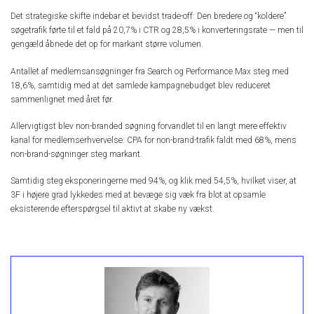
Det strategiske skifte indebar et bevidst trade-off: Den bredere og “koldere”
søgetrafik førte til et fald på 20,7% i CTR og 28,5% i konverteringsrate — men til
gengæld åbnede det op for markant større volumen.
Antallet af medlemsansøgninger fra Search og Performance Max steg med
18,6%, samtidig med at det samlede kampagnebudget blev reduceret
sammenlignet med året før.
Allervigtigst blev non-branded søgning forvandlet til en langt mere effektiv
kanal for medlemserhvervelse: CPA for non-brand-trafik faldt med 68%, mens
non-brand-søgninger steg markant.
Samtidig steg eksponeringerne med 94%, og klik med 54,5%, hvilket viser, at
3F i højere grad lykkedes med at bevæge sig væk fra blot at opsamle
eksisterende efterspørgsel til aktivt at skabe ny vækst.