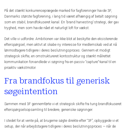
På det stærkt konkurrenceprægede marked for fagforeninger havde 3F,
Danmarks største fagforening, i lang tid været afhængig af betalt søgning
som en stabil, brandfokuseret kanal. En ’brand harvesting’-strategi, der gav
tryghed, men som havde nået et naturligt loft for vækst.
Det ville vi udfordre. Ambitionen var ikke blot at beskytte den eksisterende
efterspørgsel, men aktivt at skabe ny interesse for medlemskab ved at nå
lønmodtagere tidligere i deres beslutningsproces. Gennem et modigt
strategisk skifte, en omstruktureret kontostruktur og stærkt målrettet
kommunikation forvandlede vi søgning fra en passiv “capture”-kanal til en
proaktiv vækstmotor.
Fra brandfokus til generisk
søgeintention
Sammen med 3F gennemførte vi et strategisk skifte fra tung brandfokuseret
efterspørgselsopsamling til bredere, generiske søgninger.
I stedet for at vente på, at brugerne søgte direkte efter “3F”, opbyggede vi et
setup, der når arbejdstagere tidligere i deres beslutningsproces — når de