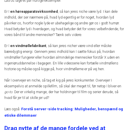
Lad os tage et par hurtige eksempler.
Er I
en høreapparatsvirksomhed
, så kan jeres niche være lyd. I kan dele
indhold, der ser nærmere på, hvad lyd egentlig er for noget, hvordan lyd
påvirker os, hvorfor nogle lyde er ubehagelige og andre gør os i godt humør.
Hvad betyder lyd i hverdagen, og hvad betyder det for vores velbefindende, for
vores bånd til andre mennesker? Tænk selv videre.
Er I
en vindmøllefabrikant
, så kan jeres nicher være vind eller måske
bæredygtig energi. Gennem jeres indhold kan I sætte fokus på, hvordan
vindmøller fungerer eller hvordan almindelige mennesker forstår X uden en
ingeniøruddannelse i bagagen. En lille videoserie kan fortælle vindmøllens
historie og måske også kigge på, hvor vindmøllerne er på vej hen.
Når I overvejer en niche, så tag et kig på jeres konkurrenter. Overvejer I
eksempelvis at anmelde spillefilm, så skal der meget til, før netop I bliver en
go-to
. Der er virkelig mange, der har holdninger til film og serier derude, så
hvad får jer til at skille jer ud?
Forstå server-side tracking: Muligheder, benspænd og
Læs også:
etiske dilemmaer
Drag nytte af de mange fordele ved at