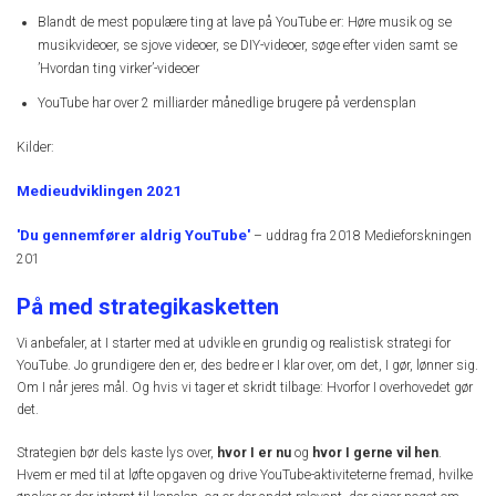
Blandt de mest populære ting at lave på YouTube er: Høre musik og se
musikvideoer, se sjove videoer, se DIY-videoer, søge efter viden samt se
’Hvordan ting virker’-videoer
YouTube har over 2 milliarder månedlige brugere på verdensplan
Kilder:
Medieudviklingen 2021
'Du gennemfører aldrig YouTube'
– uddrag fra 2018 Medieforskningen
201
På med strategikasketten
Vi anbefaler, at I starter med at udvikle en grundig og realistisk strategi for
YouTube. Jo grundigere den er, des bedre er I klar over, om det, I gør, lønner sig.
Om I når jeres mål. Og hvis vi tager et skridt tilbage: Hvorfor I overhovedet gør
det.
Strategien bør dels kaste lys over,
hvor I er nu
og
hvor I gerne vil hen
.
Hvem er med til at løfte opgaven og drive YouTube-aktiviteterne fremad, hvilke