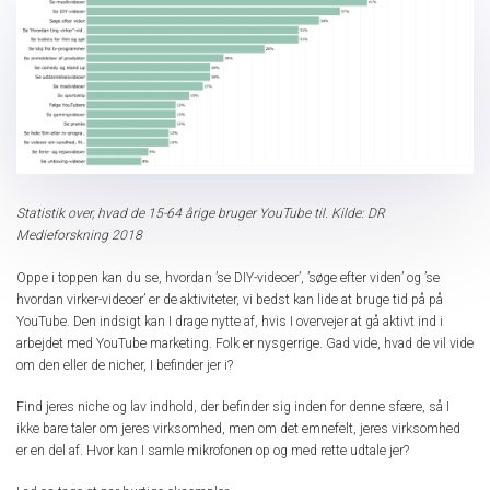
Statistik over, hvad de 15-64 årige bruger YouTube til. Kilde: DR
Medieforskning 2018
Oppe i toppen kan du se, hvordan ’se DIY-videoer’, ’søge efter viden’ og ’se
hvordan virker-videoer’ er de aktiviteter, vi bedst kan lide at bruge tid på på
YouTube. Den indsigt kan I drage nytte af, hvis I overvejer at gå aktivt ind i
arbejdet med YouTube marketing. Folk er nysgerrige. Gad vide, hvad de vil vide
om den eller de nicher, I befinder jer i?
Find jeres niche og lav indhold, der befinder sig inden for denne sfære, så I
ikke bare taler om jeres virksomhed, men om det emnefelt, jeres virksomhed
er en del af. Hvor kan I samle mikrofonen op og med rette udtale jer?