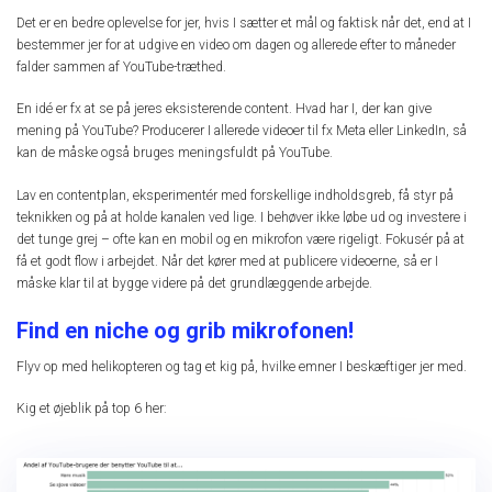
Det er en bedre oplevelse for jer, hvis I sætter et mål og faktisk når det, end at I
bestemmer jer for at udgive en video om dagen og allerede efter to måneder
falder sammen af YouTube-træthed.
En idé er fx at se på jeres eksisterende content. Hvad har I, der kan give
mening på YouTube? Producerer I allerede videoer til fx Meta eller LinkedIn, så
kan de måske også bruges meningsfuldt på YouTube.
Lav en contentplan, eksperimentér med forskellige indholdsgreb, få styr på
teknikken og på at holde kanalen ved lige. I behøver ikke løbe ud og investere i
det tunge grej – ofte kan en mobil og en mikrofon være rigeligt. Fokusér på at
få et godt flow i arbejdet. Når det kører med at publicere videoerne, så er I
måske klar til at bygge videre på det grundlæggende arbejde.
Find en niche og grib mikrofonen!
Flyv op med helikopteren og tag et kig på, hvilke emner I beskæftiger jer med.
Kig et øjeblik på top 6 her: