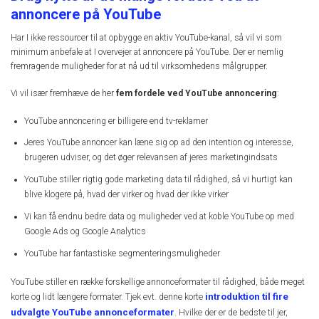
annoncere på YouTube
Har I ikke ressourcer til at opbygge en aktiv YouTube-kanal, så vil vi som
minimum anbefale at I overvejer at annoncere på YouTube. Der er nemlig
fremragende muligheder for at nå ud til virksomhedens målgrupper.
Vi vil især fremhæve de her
fem fordele ved YouTube annoncering
:
YouTube annoncering er billigere end tv-reklamer
Jeres YouTube annoncer kan læne sig op ad den intention og interesse,
brugeren udviser, og det øger relevansen af jeres marketingindsats
YouTube stiller rigtig gode marketing data til rådighed, så vi hurtigt kan
blive klogere på, hvad der virker og hvad der ikke virker
Vi kan få endnu bedre data og muligheder ved at koble YouTube op med
Google Ads og Google Analytics
YouTube har fantastiske segmenteringsmuligheder
YouTube stiller en række forskellige annonceformater til rådighed, både meget
introduktion til fire
korte og lidt længere formater. Tjek evt. denne korte
udvalgte YouTube annonceformater
. Hvilke der er de bedste til jer,