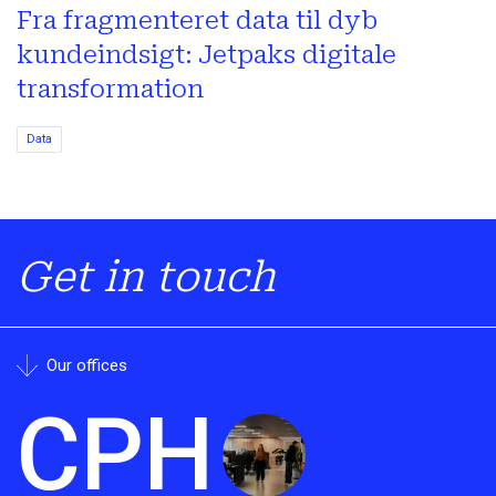
Fra fragmenteret data til dyb
kundeindsigt: Jetpaks digitale
transformation
Data
Get in touch
Our offices
CPH