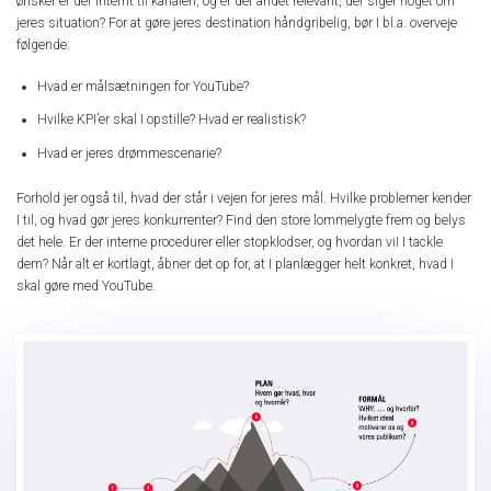
ønsker er der internt til kanalen, og er der andet relevant, der siger noget om
jeres situation? For at gøre jeres destination håndgribelig, bør I bl.a. overveje
følgende:
Hvad er målsætningen for YouTube?
Hvilke KPI’er skal I opstille? Hvad er realistisk?
Hvad er jeres drømmescenarie?
Forhold jer også til, hvad der står i vejen for jeres mål. Hvilke problemer kender
I til, og hvad gør jeres konkurrenter? Find den store lommelygte frem og belys
det hele. Er der interne procedurer eller stopklodser, og hvordan viI I tackle
dem? Når alt er kortlagt, åbner det op for, at I planlægger helt konkret, hvad I
skal gøre med YouTube.