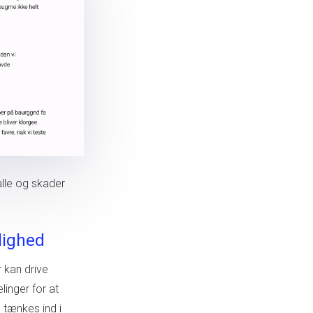
alle og skader
elighed
r kan drive
linger for at
l tænkes ind i