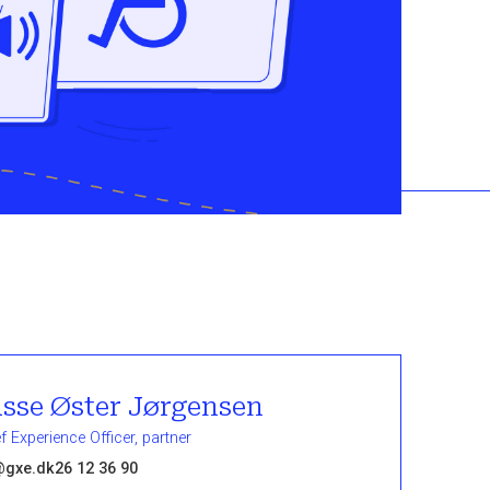
sse Øster Jørgensen
f Experience Officer, partner
@gxe.dk
26 12 36 90