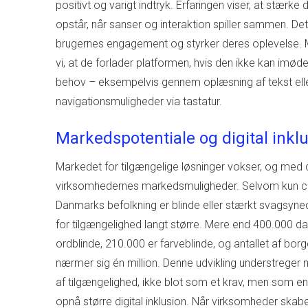
positivt og varigt indtryk. Erfaringen viser, at stærke 
opstår, når sanser og interaktion spiller sammen. De
brugernes engagement og styrker deres oplevelse. M
vi, at de forlader platformen, hvis den ikke kan im
behov – eksempelvis gennem oplæsning af tekst ell
navigationsmuligheder via tastatur.
Markedspotentiale og digital inkl
Markedet for tilgængelige løsninger vokser, og med d
virksomhedernes markedsmuligheder. Selvom kun ca
Danmarks befolkning er blinde eller stærkt svagsyne
for tilgængelighed langt større. Mere end 400.000 d
ordblinde, 210.000 er farveblinde, og antallet af bor
nærmer sig én million. Denne udvikling understrege
af tilgængelighed, ikke blot som et krav, men som en 
opnå større digital inklusion. Når virksomheder skabe