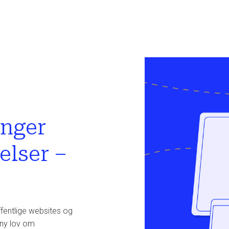
inger
elser –
ffentlige websites og
 ny lov om