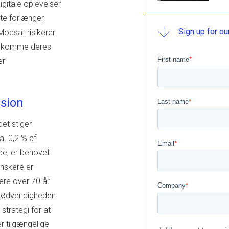
digitale oplevelser
tte forlænger
Sign up for ou
odsat risikerer
ødekomme deres
er
usion
et stiger
. 0,2 % af
de, er behovet
anskere er
gere over 70 år
r nødvendigheden
strategi for at
r tilgængelige