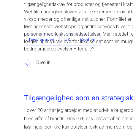
tilgængelighedskrav for produkter og tjenester i kraft
Webtilgængelighedsloven vil stille skærpede krav til 
virksomheder og offentlige institutioner. Formålet er at
løsninger som webshops og andre services bliver til
personer med funktionsnedsættelser. Men i stedet fo
Development
UX
Content
lovgivningens krav, hvorfor ikke se det som en mulig
bedre brugeroplevelser – for alle?
Dive in
Tilgængelighed som en strategisk
I over 20 år har jeg arbejdet med at udvikle brugerop
bred vifte af brands. Hos GxE er vi drevet af en amb
løsninger, der ikke kun opfylder lovkrav, men som og