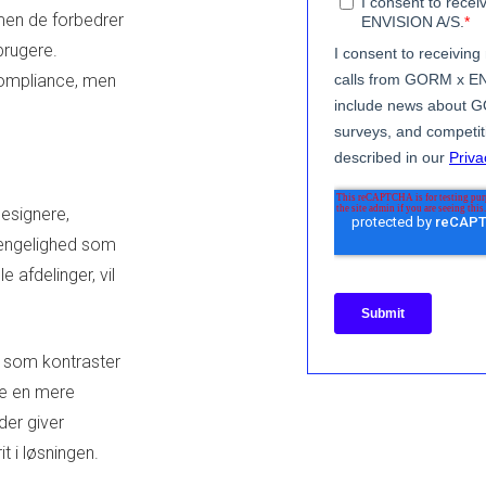
men de forbedrer
brugere.
compliance, men
designere,
lgængelighed som
 afdelinger, vil
r som kontraster
be en mere
er giver
t i løsningen.