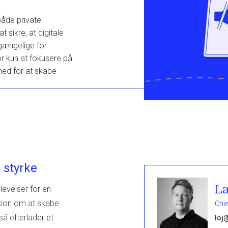
.
både private
 sikre, at digitale
gængelige for
r kun at fokusere på
hed for at skabe
 styrke
La
levelser for en
ition om at skabe
Chie
så efterlader et
loj