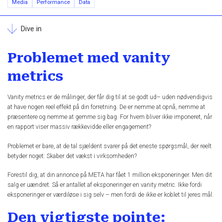
Media
Performance
Data
Dive in
Problemet med vanity
metrics
Vanity metrics er de målinger, der får dig til at se godt ud– uden nødvendigvis
at have nogen reel effekt på din forretning. De er nemme at opnå, nemme at
præsentere og nemme at gemme sig bag. For hvem bliver ikke imponeret, når
en rapport viser massiv rækkevidde eller engagement?
Problemet er bare, at de tal sjældent svarer på det eneste spørgsmål, der reelt
betyder noget: Skaber det vækst i virksomheden?
Forestil dig, at din annonce på META har fået 1 million eksponeringer. Men dit
salg er uændret. Så er antallet af eksponeringer en vanity metric. Ikke fordi
eksponeringer er værdiløse i sig selv – men fordi de ikke er koblet til jeres mål.
Den vigtigste pointe: