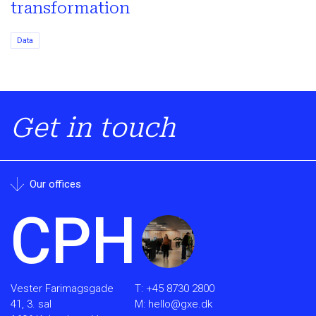
transformation
Data
Get in touch
Our offices
CPH
Vester Farimagsgade
T:
+45 8730 2800
41, 3. sal
M:
hello@gxe.dk