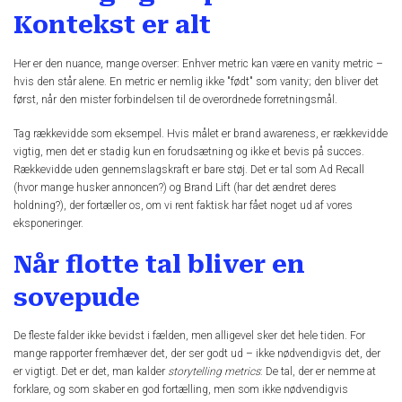
Kontekst er alt
Her er den nuance, mange overser: Enhver metric kan være en vanity metric –
hvis den står alene. En metric er nemlig ikke "født" som vanity; den bliver det
først, når den mister forbindelsen til de overordnede forretningsmål.
Tag rækkevidde som eksempel. Hvis målet er brand awareness, er rækkevidde
vigtig, men det er stadig kun en forudsætning og ikke et bevis på succes.
Rækkevidde uden gennemslagskraft er bare støj. Det er tal som Ad Recall
(hvor mange husker annoncen?) og Brand Lift (har det ændret deres
holdning?), der fortæller os, om vi rent faktisk har fået noget ud af vores
eksponeringer.
Når flotte tal bliver en
sovepude
De fleste falder ikke bevidst i fælden, men alligevel sker det hele tiden. For
mange rapporter fremhæver det, der ser godt ud – ikke nødvendigvis det, der
er vigtigt. Det er det, man kalder
storytelling metrics
: De tal, der er nemme at
forklare, og som skaber en god fortælling, men som ikke nødvendigvis