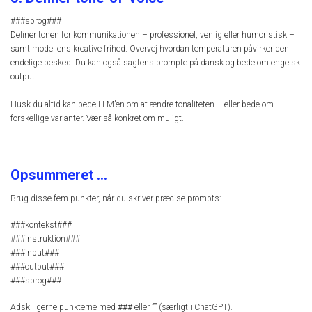
###sprog###
Definer tonen for kommunikationen – professionel, venlig eller humoristisk –
samt modellens kreative frihed. Overvej hvordan temperaturen påvirker den
endelige besked. Du kan også sagtens prompte på dansk og bede om engelsk
output.
Husk du altid kan bede LLM’en om at ændre tonaliteten – eller bede om
forskellige varianter. Vær så konkret om muligt.
Opsummeret …
Brug disse fem punkter, når du skriver præcise prompts:
###kontekst###
###instruktion###
###input###
###output###
###sprog###
Adskil gerne punkterne med ### eller ””” (særligt i ChatGPT).