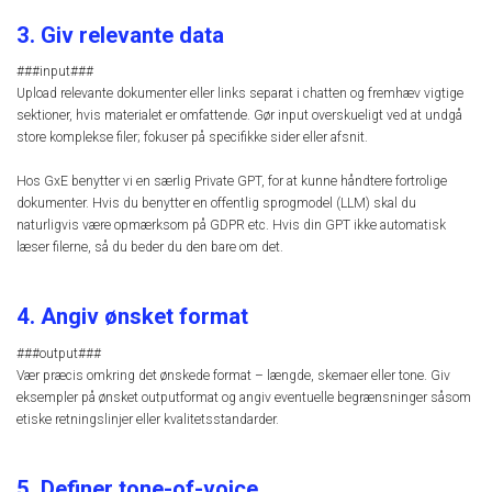
3. Giv relevante data
###input###
Upload relevante dokumenter eller links separat i chatten og fremhæv vigtige
sektioner, hvis materialet er omfattende. Gør input overskueligt ved at undgå
store komplekse filer; fokuser på specifikke sider eller afsnit.
Hos GxE benytter vi en særlig Private GPT, for at kunne håndtere fortrolige
dokumenter. Hvis du benytter en offentlig sprogmodel (LLM) skal du
naturligvis være opmærksom på GDPR etc. Hvis din GPT ikke automatisk
læser filerne, så du beder du den bare om det.
4. Angiv ønsket format
###output###
Vær præcis omkring det ønskede format – længde, skemaer eller tone. Giv
eksempler på ønsket outputformat og angiv eventuelle begrænsninger såsom
etiske retningslinjer eller kvalitetsstandarder.
5. Definer tone-of-voice