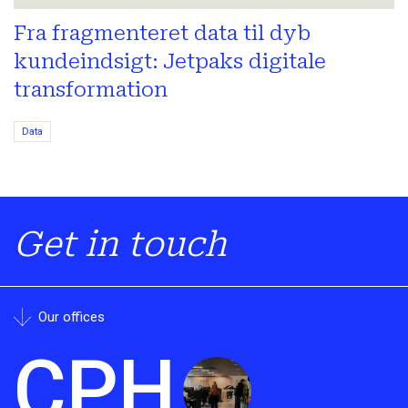
Fra fragmenteret data til dyb
kundeindsigt: Jetpaks digitale
transformation
Data
Get in touch
Our offices
CPH