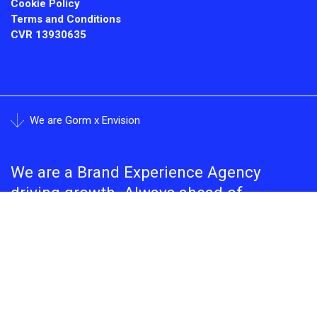
Cookie Policy
Terms and Conditions
CVR
13930635
We are Gorm x Envision
We are a Brand Experience Agency
driving growth. Always ahead of
increasing complexity. Always behind
seamless cohesion.