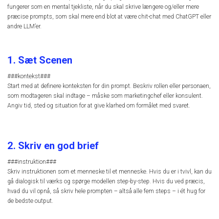
fungerer som en mental tjekliste, når du skal skrive længere og/eller mere
præcise prompts, som skal mere end blot at være chit-chat med ChatGPT eller
andre LLM’er.
1. Sæt Scenen
###kontekst###
Start med at definere konteksten for din prompt. Beskriv rollen eller personaen,
som modtageren skal indtage – måske som marketingchef eller konsulent.
Angiv tid, sted og situation for at give klarhed om formålet med svaret.
2. Skriv en god brief
###instruktion###
Skriv instruktionen som et menneske til et menneske. Hvis du er i tvivl, kan du
gå dialogisk til værks og spørge modellen step-by-step. Hvis du ved præcis,
hvad du vil opnå, så skriv hele prompten – altså alle fem steps – i ét hug for
de bedste output.