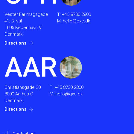
Vester Farimagsgade
T:
+45 8730 2800
41, 3. sal
M:
hello@gxe.dk
1606 København V
Denmark
Directions
AAR
Christiansgade 30
T:
+45 8730 2800
8000 Aarhus C
M:
hello@gxe.dk
Denmark
Directions
Contact us