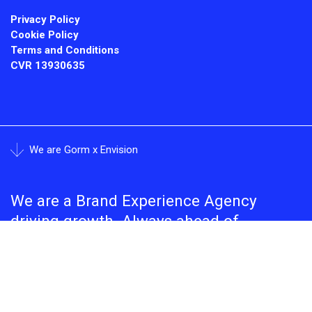
Privacy Policy
Cookie Policy
Terms and Conditions
CVR
13930635
We are Gorm x Envision
We are a Brand Experience Agency
driving growth. Always ahead of
increasing complexity. Always behind
seamless cohesion.