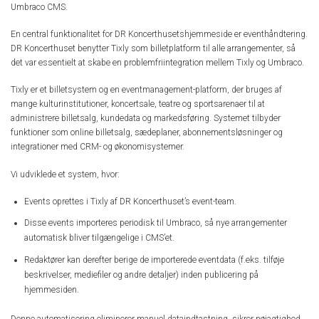
Umbraco CMS.
En central funktionalitet for DR Koncerthusetshjemmeside er eventhåndtering.
DR Koncerthuset benytter Tixly som billetplatform til alle arrangementer, så
det var essentielt at skabe en problemfriintegration mellem Tixly og Umbraco.
Tixly er et billetsystem og en eventmanagement-platform, der bruges af
mange kulturinstitutioner, koncertsale, teatre og sportsarenaer til at
administrere billetsalg, kundedata og markedsføring. Systemet tilbyder
funktioner som online billetsalg, sædeplaner, abonnementsløsninger og
integrationer med CRM- og økonomisystemer.
Vi udviklede et system, hvor:
Events oprettes i Tixly af DR Koncerthuset’s event-team.
Disse events importeres periodisk til Umbraco, så nye arrangementer
automatisk bliver tilgængelige i CMS’et.
Redaktører kan derefter berige de importerede eventdata (f.eks. tilføje
beskrivelser, mediefiler og andre detaljer) inden publicering på
hjemmesiden.
Denne automatisering eliminerer manuel dataindtastning, sikrer nøjagtighed