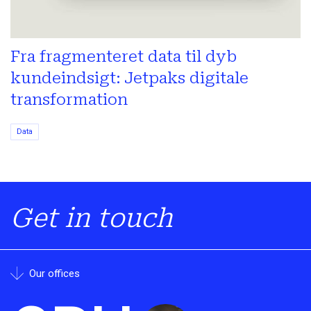
Fra fragmenteret data til dyb
kundeindsigt: Jetpaks digitale
transformation
Data
Get in touch
Our offices