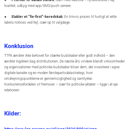
kvalitet; udbyg med app/SMS/push senere.
●
Etabler et “fix-first”-beredskab:
En trinvis proces til hurtigt at rette
labels/notices ved fejl, især op til valgdage.
Konklusion
TTPA ændrer ikke behovet for stærke budskaber eller godt indhold – den
ændrer logikken bag distributionen. De næste års vindere blandt virksomheder
og organisationer med politiske budskaber bliver dem, der investerer i egne
digitale kanaler og en moden førstepartsdatastrategi, hvor
omdrejningspunkterne er gennemsigtighed og samtykke.
Konkurrencefordelen vil fremover – især for politiske aktører – ligge i at eje
relationen.
Kilder:
https://eur-lex.europa.eu/eli/reg/2024/900/oj/eng