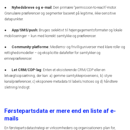
●
Nyhedsbreve og e-mail:
Den primære “permission-to-reach”-motor.
Granulære præferencer og segmenter baseret på legitime, ikke-sensitive
datapunkter.
●
App/SMS/push:
Bruges selektivt til højengagementsformater og lokale
mobiliseringer – kun med korrekt samtykke og præferencer.
●
Community-platforme:
Medlems- og frivilliguniverser med klare rolle- og
rettighedsmodeller – og eksplicitte datafelter for samtykker og
emnepræferencer.
●
Let CRM/CDP-lag:
Enten et eksisterende CRM/CDP eller en
letvægtsopsætning, der kan: a) gemme samtykkeproveniens, b) styre
kanalpræferencer, c) eksponere metadata til labels/notices og d) håndtere
sletning/indsigt.
Førstepartsdata er mere end en liste af e-
mails
En førstepartsdatastrategi er virksomheders og organisationers plan for,