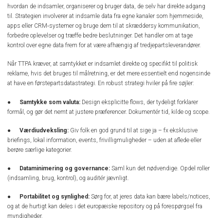
hvordan de indsamler, organiserer og bruger data, de selv har direkte adgang
til. Strategien involverer at indsamle data fra egne kanaler som hjemmeside,
apps eller CRM‑systemer og bruge dem til at skræddersy kommunikation,
forbedre oplevelser og træffe bedre beslutninger. Det handler om at tage
kontrol over egne data frem for at være afhængig af tredjepartsleverandører.
Når TTPA kræver, at samtykket er indsamlet direkte og specifikt til politisk
reklame, hvis det bruges til målretning, er det mere essentielt end nogensinde
at have en førstepartsdatastrategi. En robust strategi hviler på fire søjler:
●
Samtykke som valuta:
Design eksplicitte flows, der tydeligt forklarer
formål, og gør det nemt at justere præferencer. Dokumentér tid, kilde og scope.
●
Værdiudveksling:
Giv folk en god grund til at sige ja – fx eksklusive
briefings, lokal information, events, frivilligmuligheder – uden at aflede eller
berøre særlige kategorier.
●
Dataminimering og governance:
Saml kun det nødvendige. Opdel roller
(indsamling, brug, kontrol), og auditér jævnligt.
●
Portabilitet og synlighed:
Sørg for, at jeres data kan bære labels/notices,
og at de hurtigt kan deles i det europæiske repository og på forespørgsel fra
myndigheder.