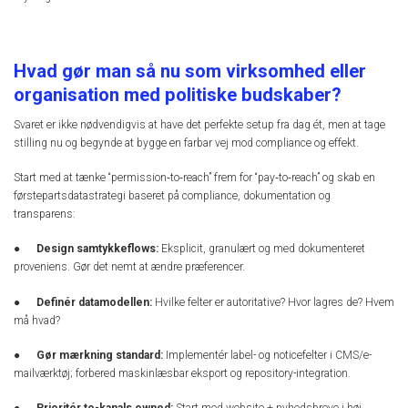
Hvad gør man så nu som virksomhed eller
organisation med politiske budskaber?
Svaret er ikke nødvendigvis at have det perfekte setup fra dag ét, men at tage
stilling nu og begynde at bygge en farbar vej mod compliance og effekt.
Start med at tænke “permission‑to‑reach” frem for “pay‑to‑reach” og skab en
førstepartsdatastrategi baseret på compliance, dokumentation og
transparens:
●
Design samtykkeflows:
Eksplicit, granulært og med dokumenteret
proveniens. Gør det nemt at ændre præferencer.
●
Definér datamodellen:
Hvilke felter er autoritative? Hvor lagres de? Hvem
må hvad?
●
Gør mærkning standard:
Implementér label- og noticefelter i CMS/e-
mailværktøj; forbered maskinlæsbar eksport og repository-integration.
●
Prioritér to-kanals owned:
Start med website + nyhedsbreve i høj