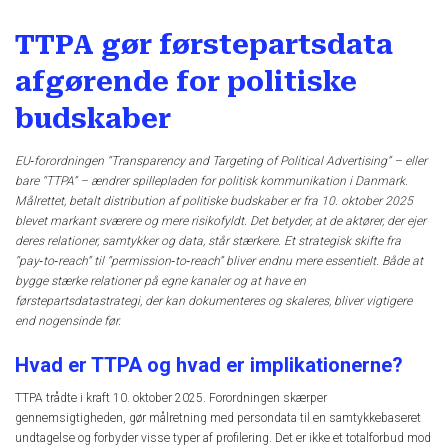
TTPA gør førstepartsdata
afgørende for politiske
budskaber
EU‑forordningen “Transparency and Targeting of Political Advertising” – eller
bare “TTPA” – ændrer spillepladen for politisk kommunikation i Danmark.
Målrettet, betalt distribution af politiske budskaber er fra 10. oktober 2025
blevet markant sværere og mere risikofyldt. Det betyder, at de aktører, der ejer
deres relationer, samtykker og data, står stærkere. Et strategisk skifte fra
“pay‑to‑reach” til “permission‑to‑reach” bliver endnu mere essentielt. Både at
bygge stærke relationer på egne kanaler og at have en
førstepartsdatastrategi, der kan dokumenteres og skaleres, bliver vigtigere
end nogensinde før.
Hvad er TTPA og hvad er implikationerne?
TTPA trådte i kraft 10. oktober 2025. Forordningen skærper
gennemsigtigheden, gør målretning med persondata til en samtykkebaseret
undtagelse og forbyder visse typer af profilering. Det er ikke et totalforbud mod