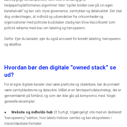
tredjepartsplatformenes algoritmer. Man “spiller bolden over på sin egen
banehalvdel” og kan selv styre governance, samtykker og datakvalitet. Det skal
dog understreges, at indhold og udsendelser fra virksomheder og
organisationer med politiske budskaber stadig kan blive klassificeret som
politisk reklame med krav om labeling og transparens.
Derfor: Ejer du kanalen, ejer du også ansvaret for korrekt labeling, transparens
og dataflow.
Hvordan bør den digitale ”owned stack” se
ud?
For at egne digitale kanaler skal være praktiske og skalerbare, bør de primært
være samtykkedrevne og datasikre. Målet er en førstepartsdatastrategi, der er
gennemtænkt på forhånd, og som der ikke gås på kompromis med. Nogle
generelle eksempler:
●
Website og indholds-hub:
Et hurtigt, tilgængeligt site med en dedikeret
“transparency”-sektion, hvor labels/notices samles og kan eksporteres i
maskinlæsbare formater.