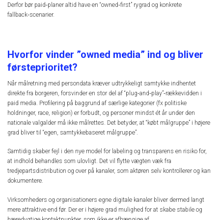
Derfor bør paid‑planer altid have en “owned‑first” rygrad og konkrete
fallback‑scenarier.
Hvorfor vinder ”owned media” ind og bliver
førsteprioritet?
Når målretning med persondata kræver udtrykkeligt samtykke indhentet
direkte fra borgeren, forsvinder en stor del af “plug‑and‑play”‑rækkevidden i
paid media. Profilering på baggrund af særlige kategorier (fx politiske
holdninger, race, religion) er forbudt, og personer mindst ét år under den
nationale valgalder må ikke målrettes. Det betyder, at “købt målgruppe” i højere
grad bliver til “egen, samtykkebaseret målgruppe”.
Samtidig skaber fejl i den nye model for labeling og transparens en risiko for,
at indhold behandles som ulovligt. Det vil flytte vægten væk fra
tredjepartsdistribution og over på kanaler, som aktøren selv kontrollerer og kan
dokumentere.
Virksomheders og organisationers egne digitale kanaler bliver dermed langt
mere attraktive end før. Der er i højere grad mulighed for at skabe stabile og
bæredygtige kontaktpunkter, som ikke er afhængige af