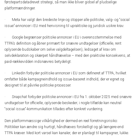
førstepartsdatadrevet strategi, så man ikke bliver gidsel af pludselige
platformændringer.
· Meta har valgt den bredeste linje og stopper alle politiske, valg‑ og “social
issue”‑annoncer i EU med henvisning til upraktiske og juridisk usikre krav.
· Google begrænser politiske annoncer i EU i overensstemmelse med
TTPA’s definition og åbner primært for snævre undtagelser (officielle, rent
oplysende budskaber om selve valgdeltagelsen), ledsaget af krav om
selvdeklaration og skærpet håndhævelse – med den praktiske konsekvens, at
paid‑rækkevidden indsnævres betydeligt.
· LinkedIn forbyder politiske annoncer i EU som defineret af TTPA, hvilket
omfatter både kampagneindhold og issue‑baseret indhold, der er egnet og
designet til at påvirke politiske processer.
· Snapchat forbyder politiske annoncer i EU fra 1. oktober 2025 med snævre
undtagelser for officielle, oplysende beskeder; i nogle tilfælde kan neutral
“social issue”‑kommunikation tillades efter konkret vurdering.
Den platformmæssige vilkårlighed er dermed en reel forretningsrisiko:
Politikker kan ændre sig hurtigt, håndhæves forskelligt og gå længere end
TTPA kræver. Med kort varsel kan kanaler, der er planlagt til kampagner, lukke.