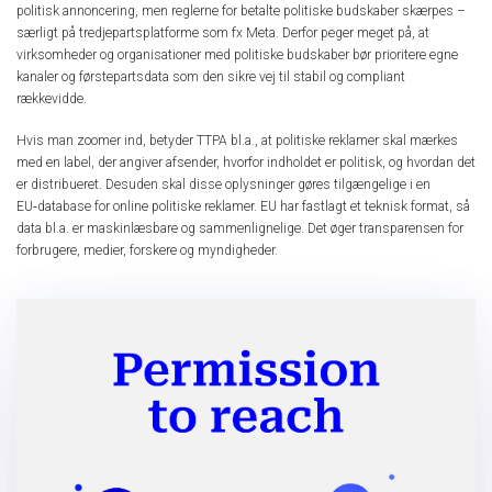
politisk annoncering, men reglerne for betalte politiske budskaber skærpes –
særligt på tredjepartsplatforme som fx Meta. Derfor peger meget på, at
virksomheder og organisationer med politiske budskaber bør prioritere egne
kanaler og førstepartsdata som den sikre vej til stabil og compliant
rækkevidde.
Hvis man zoomer ind, betyder TTPA bl.a., at politiske reklamer skal mærkes
med en label, der angiver afsender, hvorfor indholdet er politisk, og hvordan det
er distribueret. Desuden skal disse oplysninger gøres tilgængelige i en
EU‑database for online politiske reklamer. EU har fastlagt et teknisk format, så
data bl.a. er maskinlæsbare og sammenlignelige. Det øger transparensen for
forbrugere, medier, forskere og myndigheder.