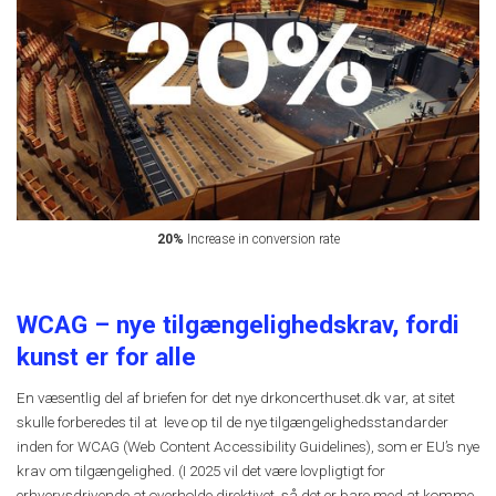
20%
Increase in conversion rate
WCAG – nye tilgængelighedskrav, fordi
kunst er for alle
En væsentlig del af briefen for det nye
drkoncerthuset.dk var, at sitet
skulle forberedes til at leve op til de nye tilgængelighedsstandarder
inden for WCAG (Web Content Accessibility Guidelines), som er EU’s nye
krav om tilgængelighed. (I 2025 vil det være lovpligtigt for
erhvervsdrivende at overholde direktivet, så det er bare med at komme