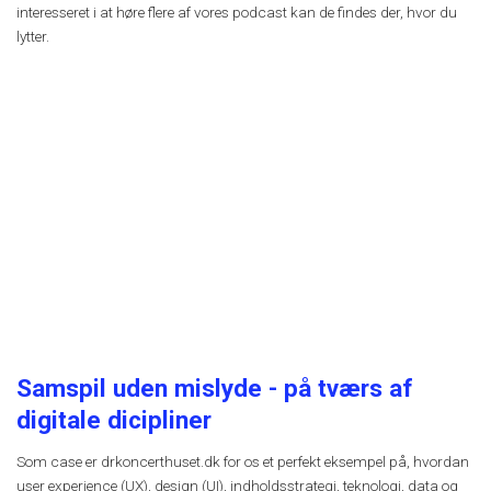
interesseret i at høre flere af vores podcast kan de findes der, hvor du
lytter.
Samspil uden mislyde - på tværs af
digitale dicipliner
Som case er
drkoncerthuset.dk for os et perfekt eksempel på, hvordan
user experience (UX), design (UI), indholdsstrategi, teknologi, data og