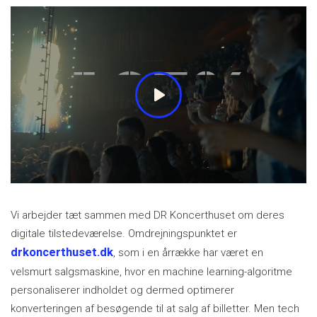
Vi arbejder tæt sammen med DR Koncerthuset om deres
digitale tilstedeværelse. Omdrejningspunktet er
drkoncerthuset.dk
, som i en årrække har været en
velsmurt salgsmaskine, hvor en machine learning-algoritme
personaliserer indholdet og dermed optimerer
konverteringen af besøgende til at salg af billetter. Men tech