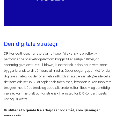
Den digitale strategi
DR Koncerthuset har store ambitioner. Vi skal sikre en effektiv
performance marketingplatform bygget til at sælge billetter, og
samtidig gøre det til et full-blown, kunstnerisk indholdsunivers, som
bygger brandværdi på tværs af medier. Dét er udgangspunktet for den
digitale strategi og derfor er hele indholdsstrategien en afgørende del af
det samlede setup. Vi arbejder hele tiden med, hvordan vi kan inspirere
brugere med både brede og specialiserede kulturtilbud – og samtidig
være et kommercielt og kunstnerisk hjemsted for DR Koncerthusets
Kor og Orkestre.
Vi stillede følgende tre arbejdsspørgsmål, som løsningen
svarer på: