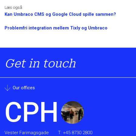
Læs også:
Kan Umbraco CMS og Google Cloud spille sammen?
Problemfri integration mellem Tixly og Umbraco
Get in touch
Our offices
CPH
Vester Farimagsgade
T:
+45 8730 2800