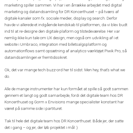
marketing spiller sammen. Vi har i en årrække arbejdet med digital
marketing og dataindsamling for DR Koncerthuset – på tværs af
digitale kanaler som fx. sociale medier, display og search. Derfor
havde vi allerede et indgående kendskab til platformen, da vi blev budt
ind til at re-designe den digitale plaform og tilstedeværelse. Her var
nemlig ikke kun tale om UX design, men også om udvikling af i et
website i Umbraco, integration med billetsalgsplatform og
automationflows samt opsætning af analytics-værktøjet Piwik Pro, så
dataindsamlingen er fremtidssikret.
Ok, det var mange tech buzz-ord her til sidst. Men hey, that’s what we
do.
Alle de mange instrumenter har kun formået at spille så godt sammen
gennem et langt og godt samarbejde, fordi det digitale team hos DR
Koncerthuset og Gorm x Envisions mange specialister konstant har
været på samme side i partituret.
Tak til hele det digitale team hos DR Koncerthuset. Både jer, der satte
det i gang – og jer, der løb projektet i mål :)