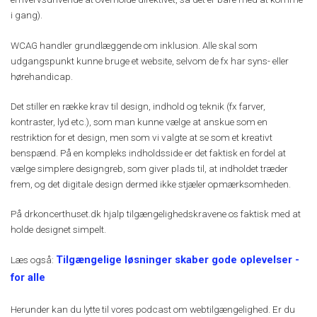
i gang).
WCAG handler grundlæggende om inklusion. Alle skal som
udgangspunkt kunne bruge et website, selvom de fx har syns- eller
hørehandicap.
Det stiller en række krav til design, indhold og teknik (fx farver,
kontraster, lyd etc.), som man kunne vælge at anskue som en
restriktion for et design, men som vi valgte at se som et kreativt
benspænd. På en kompleks indholdsside er det faktisk en fordel at
vælge simplere designgreb, som giver plads til, at indholdet træder
frem, og det digitale design dermed ikke stjæler opmærksomheden.
På drkoncerthuset.dk hjalp tilgængelighedskravene os faktisk med at
holde designet simpelt.
Tilgængelige løsninger skaber gode oplevelser -
Læs også:
for alle
Herunder kan du lytte til vores podcast om webtilgængelighed. Er du